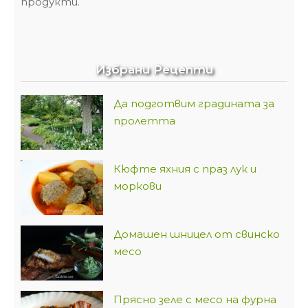
продукти.
Избрани Рецепти
Да подготвим градината за
пролетта
Кюфте яхния с праз лук и
моркови
Домашен шницел от свинско
месо
Прясно зеле с месо на фурна