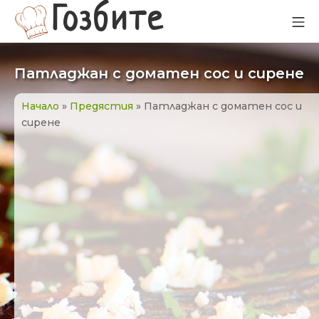
Прескачане
Гозбите
Мо
към
съдържанието
Патладжан с доматен сос и сирене
Начало
»
Предястия
»
Патладжан с доматен сос и
сирене