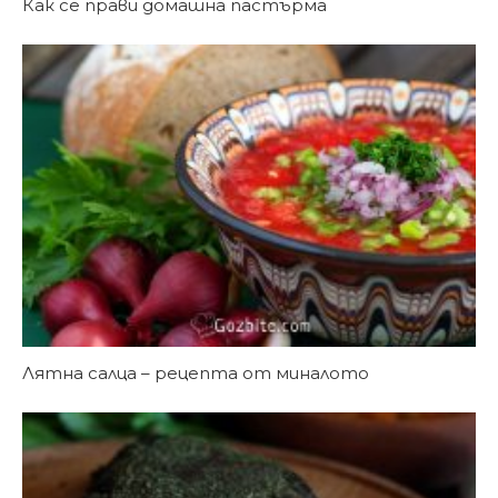
Как се прави домашна пастърма
Лятна салца – рецепта от миналото