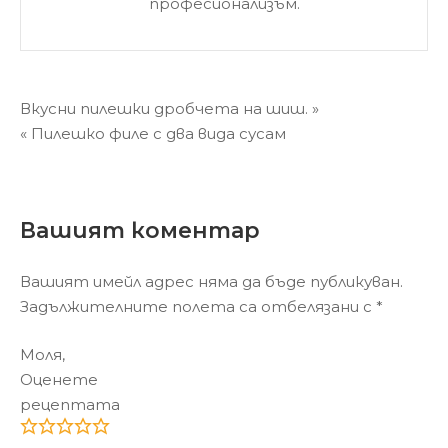
професионализъм.
Навигация
Вкусни пилешки дробчета на шиш. »
« Пилешко филе с два вида сусам
Вашият коментар
Вашият имейл адрес няма да бъде публикуван.
Задължителните полета са отбелязани с
*
Моля,
Оценете
рецептата