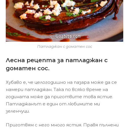
Патладжан с доматен сос
Лесна рецепта за патладжан с
доматен сос.
Хубаво е, че целогодишно на пазара може да се
намери патладжан. Така по всяко време на
годината може да приготвите това ястие.
Патладжанът е един от любимите ми
зеленчуци.
Приготвям с него много ястия. Правя пълнени