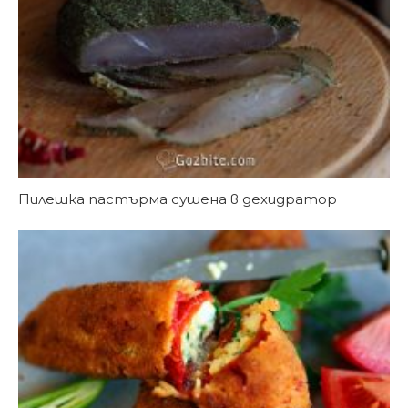
Пилешка пастърма сушена в дехидратор