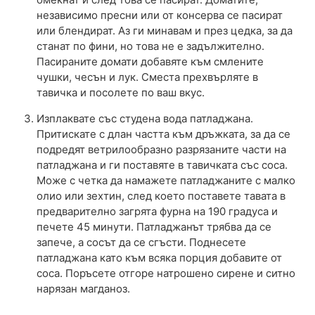
независимо пресни или от консерва се пасират
или блендират. Аз ги минавам и през цедка, за да
станат по фини, но това не е задължително.
Пасираните домати добавяте към смлените
чушки, чесън и лук. Сместа прехвърляте в
тавичка и посолете по ваш вкус.
Изплаквате със студена вода патладжана.
Притискате с длан частта към дръжката, за да се
подредят ветрилообразно разрязаните части на
патладжана и ги поставяте в тавичката със соса.
Може с четка да намажете патладжаните с малко
олио или зехтин, след което поставете тавата в
предварително загрята фурна на 190 градуса и
печете 45 минути. Патладжанът трябва да се
запече, а сосът да се сгъсти. Поднесете
патладжана като към всяка порция добавите от
соса. Поръсете отгоре натрошено сирене и ситно
нарязан магданоз.