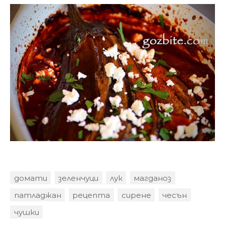
домати
зеленчуци
лук
магданоз
патладжан
рецепта
сирене
чесън
чушки