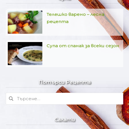
Телешко варено – лесна
рецепта
Супа от спанак за всеки сезон
Потърси Рецепта
Търсене
за:
Салати