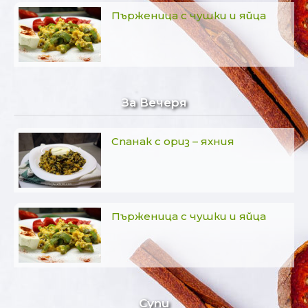
Пърженица с чушки и яйца
За Вечеря
Спанак с ориз – яхния
Пърженица с чушки и яйца
Супи