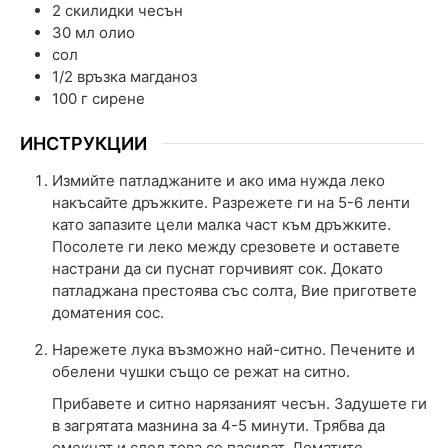
2
скилидки
чесън
30
мл
олио
сол
1/2
връзка
магданоз
100
г
сирене
ИНСТРУКЦИИ
Измийте патладжаните и ако има нужда леко
накъсайте дръжките. Разрежете ги на 5-6 ленти
като запазите цели малка част към дръжките.
Посолете ги леко между срезовете и оставете
настрани да си пуснат горчивият сок. Докато
патладжана престоява със солта, Вие пригответе
доматения сос.
Нарежете лука възможно най-ситно. Печените и
обелени чушки също се режат на ситно.
Прибавете и ситно нарязаният чесън. Задушете ги
в загрятата мазнина за 4-5 минути. Трябва да
омекнат и след това се пасират. Доматите,