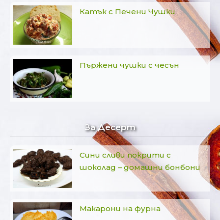
Катък с Печени Чушки
Пържени чушки с чесън
За Десерт
Сини сливи покрити с
шоколад – домашни бонбони
Макарони на фурна