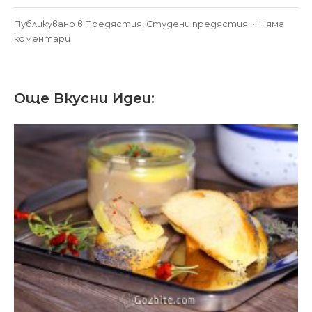
Публикувано в
Предястия
,
Студени предястия
•
Няма
за
коментари
Патладжан
с
доматен
Още Вкусни Идеи:
сос
и
сирене