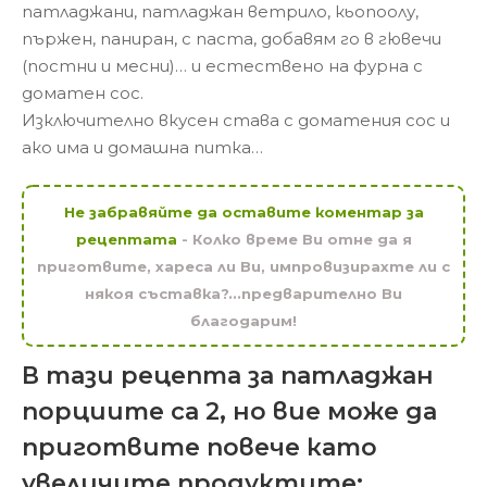
патладжани, патладжан ветрило, кьопоолу,
пържен, паниран, с паста, добавям го в гювечи
(постни и месни)… и естествено на фурна с
доматен сос.
Изключително вкусен става с доматения сос и
ако има и домашна питка…
Не забравяйте да оставите коментар за
рецептата
- Колко време Ви отне да я
приготвите, хареса ли Ви, импровизирахте ли с
някоя съставка?...предварително Ви
благодарим!
В тази рецепта за патладжан
порциите са 2, но вие може да
приготвите повече като
увеличите продуктите: