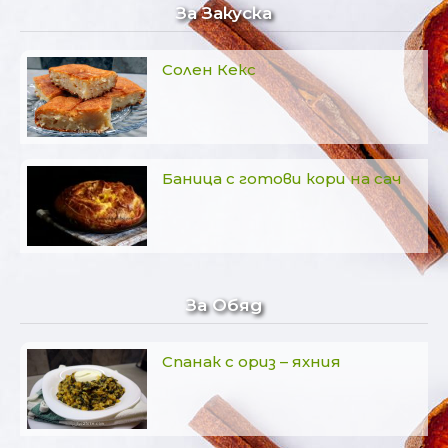
За Закуска
Солен Кекс
Баница с готови кори на сач
За Обяд
Спанак с ориз – яхния