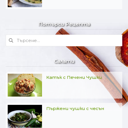
Потърси Рецепта
Търсене
за:
Салати
Катък с Печени Чушки
Пържени чушки с чесън