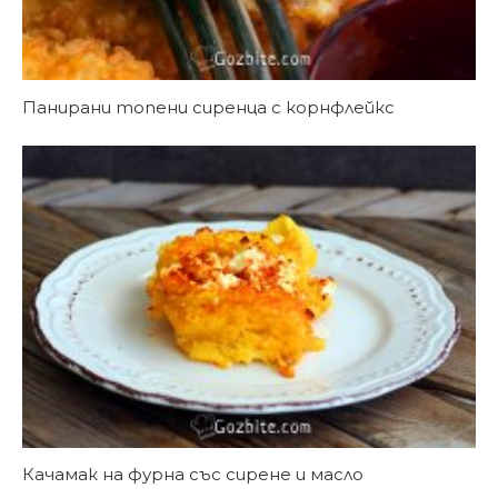
Панирани топени сиренца с корнфлейкс
Качамак на фурна със сирене и масло