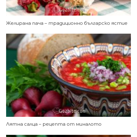
Желирана пача – традиционно българско ястие
Лятна салца – рецепта от миналото