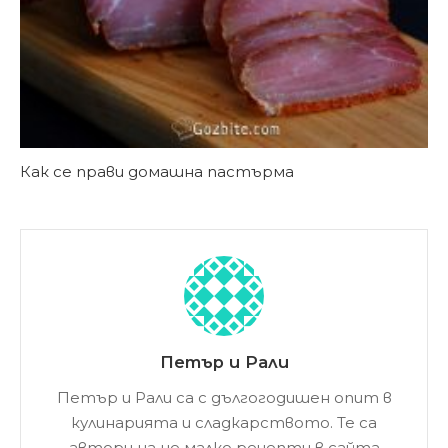
Как се прави домашна пастърма
Петър и Рали
Петър и Рали са с дългогодишен опит в
кулинарията и сладкарството. Те са
автори на не малко рецепти в сайта