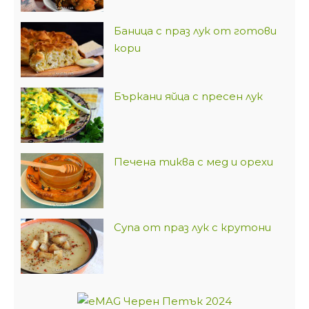
Баница с праз лук от готови
кори
Бъркани яйца с пресен лук
Печена тиква с мед и орехи
Супа от праз лук с крутони