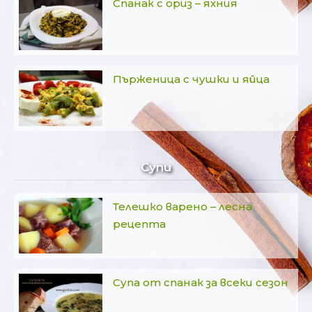
Спанак с ориз – яхния
Пърженица с чушки и яйца
Супи
Телешко варено – лесна
рецепта
Супа от спанак за всеки сезон