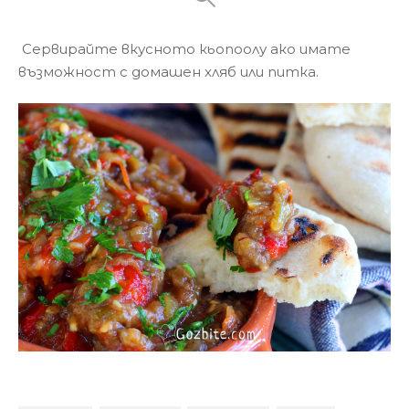
Сервирайте вкусното кьопоолу ако имате
възможност с домашен хляб или питка.