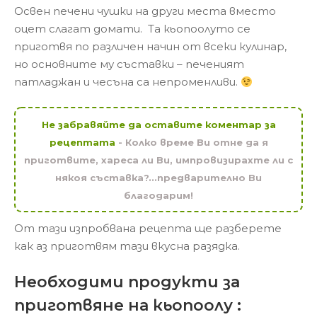
Освен печени чушки на други места вместо
оцет слагат домати. Та кьопоолуто се
приготвя по различен начин от всеки кулинар,
но основните му съставки – печеният
патладжан и чесъна са непроменливи.
Не забравяйте да оставите коментар за
рецептата
- Колко време Ви отне да я
приготвите, хареса ли Ви, импровизирахте ли с
някоя съставка?...предварително Ви
благодарим!
От тази изпробвана рецепта ще разберете
как аз приготвям тази вкусна разядка.
Необходими продукти за
приготвяне на кьопоолу :