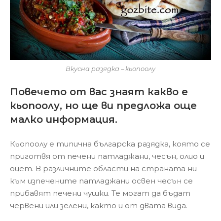
Вкусна разядка – кьопоолу
Повечето от вас знаят какво е
кьопоолу, но ще ви предложа още
малко информация.
Кьопоолу е типична българска разядка, която се
приготвя от печени патладжани, чесън, олио и
оцет. В различните области на страната ни
към изпечените патладжани освен чесън се
прибавят печени чушки. Те могат да бъдат
червени или зелени, както и от двата вида.