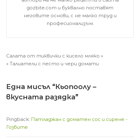
gozbite.com и буквално поставят
неговите основи, с не малко труд и
професионализъм.
Навигация
Салата от тиквички с кисело мляко »
« Талиатели с песто и чери домати
Една мисъл “
Кьопоолу –
вкусната разядка
”
Pingback:
Патладжан с доматен сос и сирене -
Гозбите