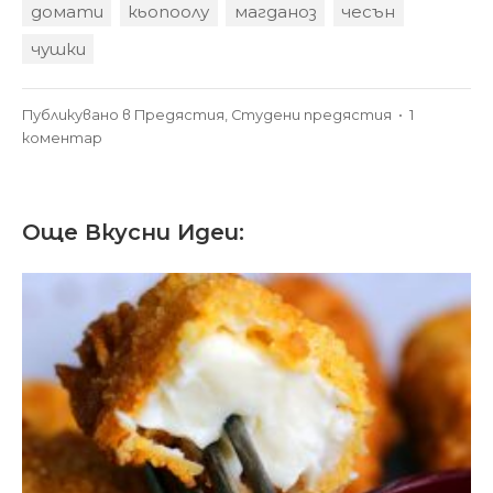
домати
кьопоолу
магданоз
чесън
чушки
Публикувано в
Предястия
,
Студени предястия
•
1
за
коментар
Кьопоолу
–
вкусната
Още Вкусни Идеи:
разядка