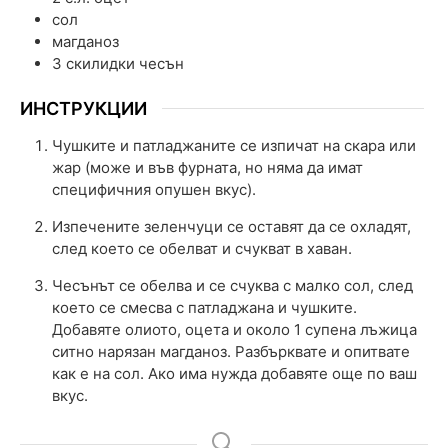
сол
магданоз
3
скилидки
чесън
ИНСТРУКЦИИ
Чушките и патладжаните се изпичат на скара или
жар (може и във фурната, но няма да имат
специфичния опушен вкус).
Изпечените зеленчуци се оставят да се охладят,
след което се обелват и счукват в хаван.
Чесънът се обелва и се счуква с малко сол, след
което се смесва с патладжана и чушките.
Добавяте олиото, оцета и около 1 супена лъжица
ситно нарязан магданоз. Разбърквате и опитвате
как е на сол. Ако има нужда добавяте още по ваш
вкус.