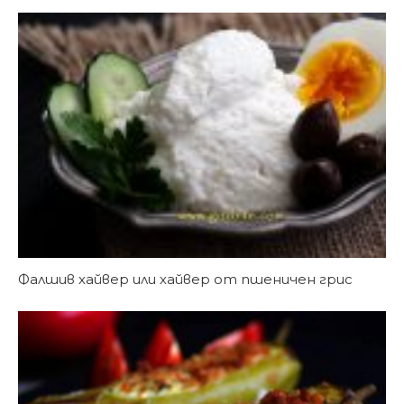
Фалшив хайвер или хайвер от пшеничен грис