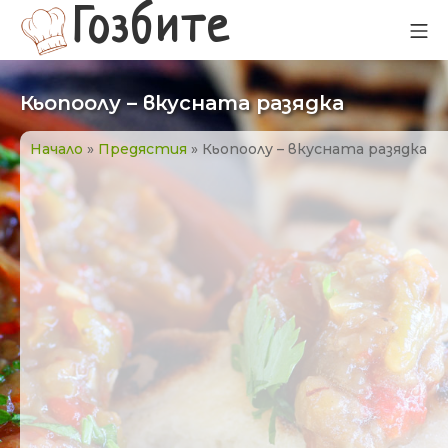
Прескачане
Гозбите
Мо
към
съдържанието
Кьопоолу – вкусната разядка
Начало
»
Предястия
»
Кьопоолу – вкусната разядка