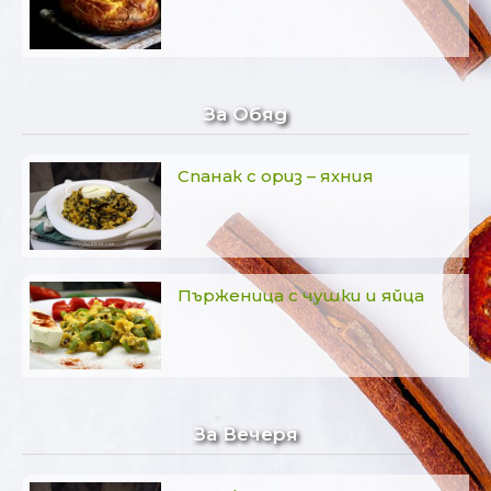
За Обяд
Спанак с ориз – яхния
Пърженица с чушки и яйца
За Вечеря