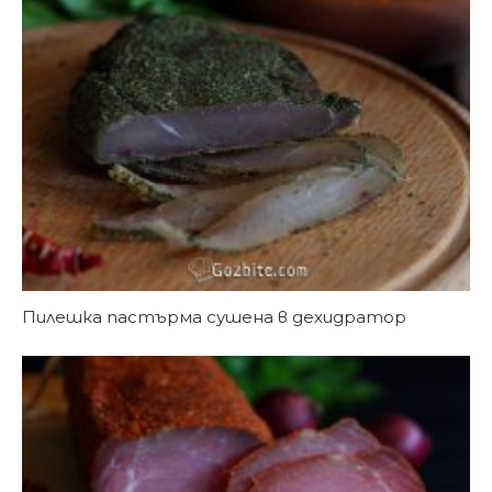
Пилешка пастърма сушена в дехидратор