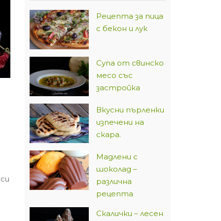
Рецепта за пица
с бекон и лук
Супа от свинско
месо със
застройка
Вкусни пърленки
изпечени на
скара.
о
Мадлени с
шоколад –
оси
различна
рецепта
Скалички – лесен