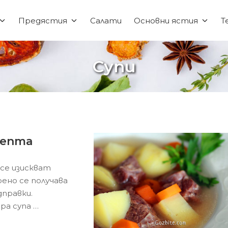
Предястия
Салати
Основни ястия
Т
Супи
цепта
се изискват
ено се получава
дправки.
ра супа …