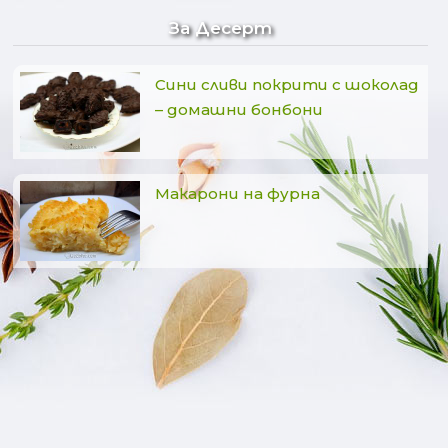
За Десерт
Сини сливи покрити с шоколад
– домашни бонбони
Макарони на фурна