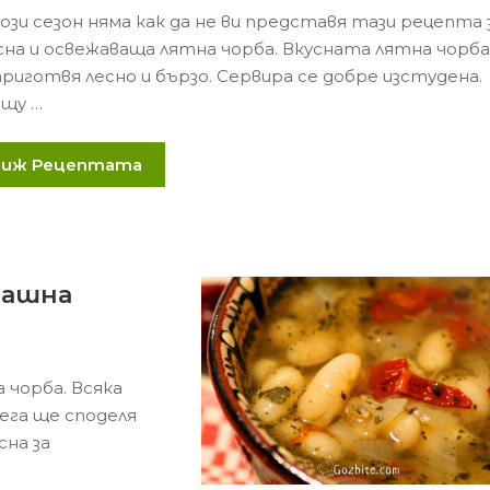
ози сезон няма как да не ви представя тази рецепта 
сна и освежаваща лятна чорба. Вкусната лятна чорб
приготвя лесно и бързо. Сервира се добре изстудена.
щу …
Виж Рецептата
машна
 чорба. Всяка
Сега ще споделя
сна за