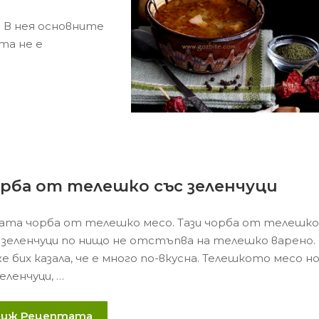
. В нея основните
та не е
рба от телешко със зеленчуци
ата чорба от телешко месо. Тази чорба от телешк
 зеленчуци по нищо не отстъпва на телешко варено.
е бих казала, че е много по-вкусна. Телешкото месо н
зеленчуци, …
Виж Рецептата