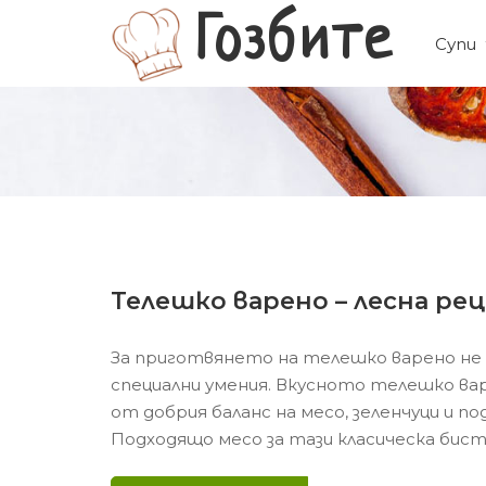
Прескачане
Гозбите
към
Супи
съдържанието
Телешко варено – лесна ре
За приготвянето на телешко варено не 
специални умения. Вкусното телешко вар
от добрия баланс на месо, зеленчуци и по
Подходящо месо за тази класическа бист