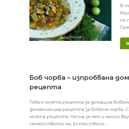
В т
вку
се 
Сре
Боб чорба – изпробвана до
рецепта
Това е моята рецепта за домашна бобена
домакиня има рецепта за бобена чорба. 
моята рецепта. Лесна за мен и много вку
семейството ми. Естествено …