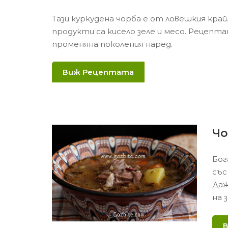
Тази куркудена чорба е от ловешкия край
продукти са кисело зеле и месо. Рецепта
променяна поколения наред.
Виж Рецептата
Чо
Бог
със
Даж
на 