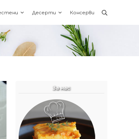
Търсене
естени
Десерти
Консерви
За нас