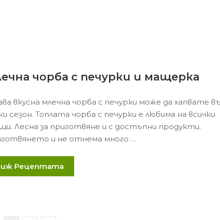
ечна чорба с печурки и мащерка
ава вкусна млечна чорба с печурки може да хапвате в
ки сезон. Топлата чорба с печурки е любима на всички
щи. Лесна за приготвяне и с достъпни продукти.
готвянето и не отнема много …
Виж Рецептата