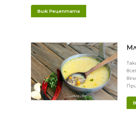
Виж Рецептата
Мл
Так
все
вкъ
При