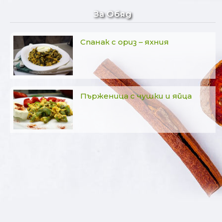
За Обяд
Спанак с ориз – яхния
Пърженица с чушки и яйца