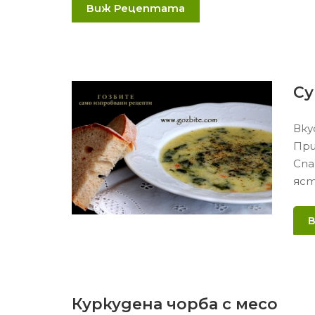
Виж Рецептата
Су
Вку
При
Спа
яст
Куркудена чорба с месо