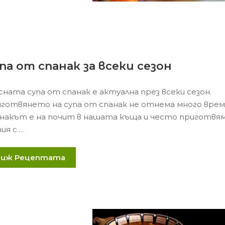
па от спанак за всеки сезон
сната супа от спанак е актуална през всеки сезон.
готвянето на супа от спанак не отнема много врем
накът е на почит в нашата къща и често приготвя
ия с …
Виж Рецептата