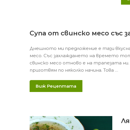
Супа от свинско месо със 
Днешното ми предложение е тази вкусна
месо. Със захлаждането на времето то
свинско месо отново е на трапезата ни
приготвям по няколко начина. Това …
Виж Рецептата
Ля