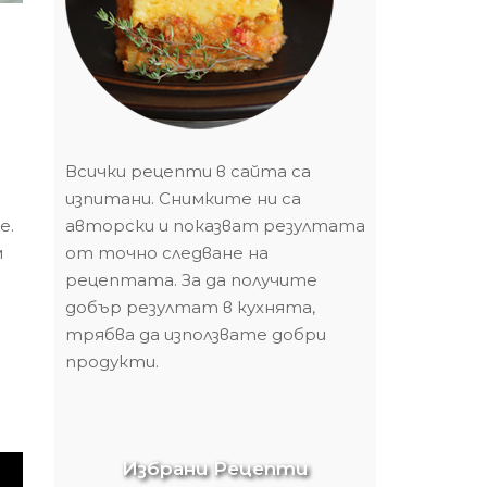
Всички рецепти в сайта са
изпитани. Снимките ни са
е.
авторски и показват резултата
м
от точно следване на
рецептата. За да получите
добър резултат в кухнята,
трябва да използвате добри
продукти.
Избрани Рецепти