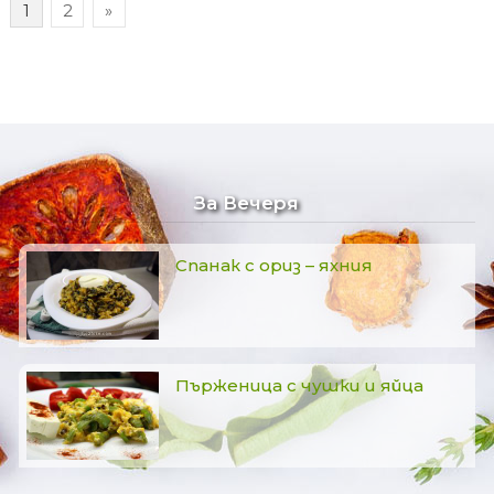
1
2
»
За Вечеря
Спанак с ориз – яхния
Пърженица с чушки и яйца