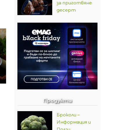
за приготвяне
десерт
Продукти
Броколи –
Информация и
Ползи