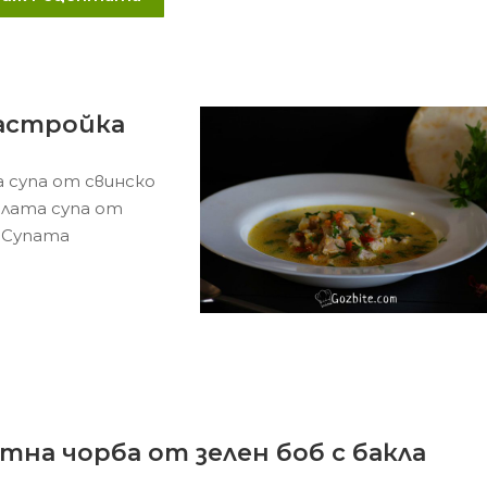
застройка
 супа от свинско
плата супа от
. Супата
тна чорба от зелен боб с бакла