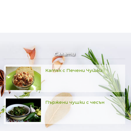
Салати
Катък с Печени Чушки
Пържени чушки с чесън