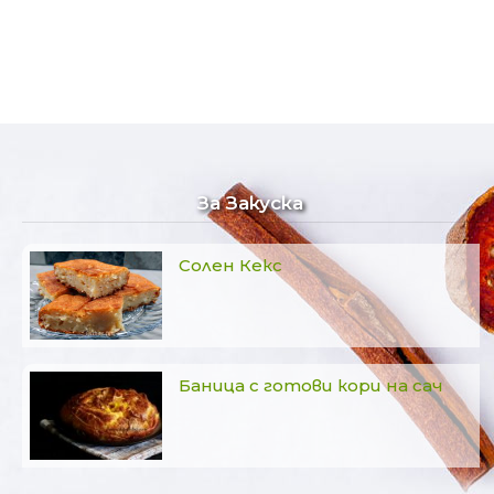
Навигация
За Закуска
Солен Кекс
Баница с готови кори на сач