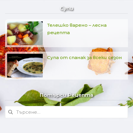
Супи
Телешко варено – лесна
рецепта
Супа от спанак за всеки сезон
Потърси Рецепта
Търсене
за: