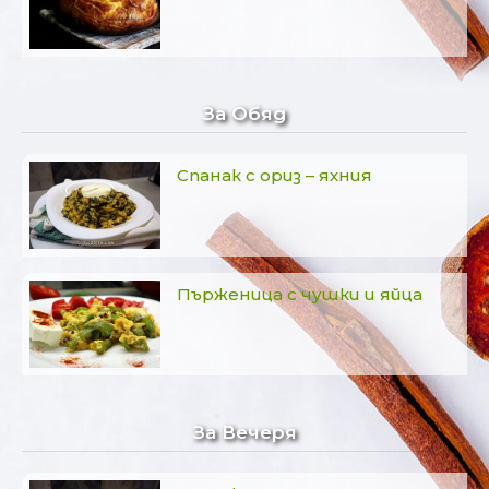
За Обяд
Спанак с ориз – яхния
Пърженица с чушки и яйца
За Вечеря