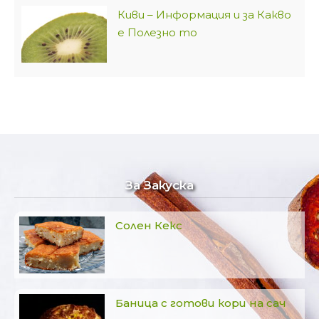
Киви – Информация и за Какво
е Полезно то
За Закуска
Солен Кекс
Баница с готови кори на сач