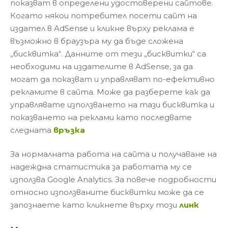
показват в определени удостоверени сайтове.
Когато някои потребител посети сайт на
издател в AdSense и кликне върху реклама е
възможно в браузъра му да бъде сложена
„бисквитка“. Данните от тези ,,бисквитки“ са
необходими на издателите в AdSense, за да
могат да показват и управляват по-ефективно
рекламите в сайта. Може да разберете как да
управлявате използването на тази бисквитка и
показването на реклами като последвате
следната
връзка
За нормалната работа на сайта и получаване на
надеждна статистика за работата му се
използва Google Analytics. За повече подробности
относно използваните бисквитки може да се
запознаете като кликнете върху този
линк