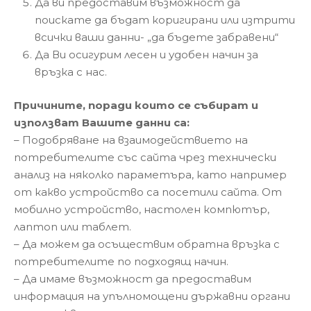
Да ви предоставим възможност да
поискате да бъдат коригирани или изтрити
всички ваши данни- „да бъдете забравени“
Да Ви осигурим лесен и удобен начин за
връзка с нас.
Причините, поради които се събират и
използват Вашите данни са:
– Подобряване на взаимодействието на
потребителите със сайта чрез технически
анализ на няколко параметъра, като например
от какво устройство са посетили сайта. От
мобилно устройство, настолен компютър,
лаптоп или таблет.
– Да можем да осъществим обратна връзка с
потребителите по подходящ начин.
– Да имаме възможност да предоставим
информация на упълномощени държавни органи