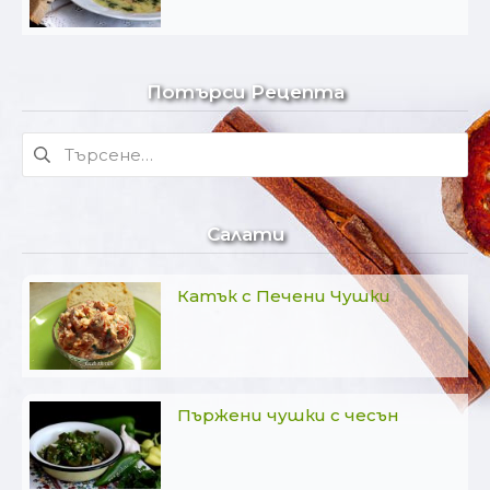
Потърси Рецепта
Търсене
за:
Салати
Катък с Печени Чушки
Пържени чушки с чесън