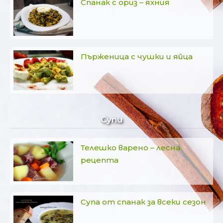
Спанак с ориз – яхния
Пърженица с чушки и яйца
Супи
Телешко варено – лесна
рецепта
Супа от спанак за всеки сезон