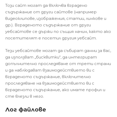
Този сайт могат да включва вградено
съдържание от други сайтове (например
видеоклипове, изображения, статии, линкове и
др.). Вграденото съдържание от други
уебсайтове се държи по същия начин, както ако
посетителят е посетил другия уебсайт.
Тези уебсайтове могат да събират данни за вас,
да използват „бисквитки“, да интегрират
допълнително проследяване от трети страни
и да наблюдават взаимодействието ви с
вграденото съдържание, включително
проследяване на взаимодействието ви с
вграденото съдържание, ако имате профил и
сте влезли в него.
Лог файлове