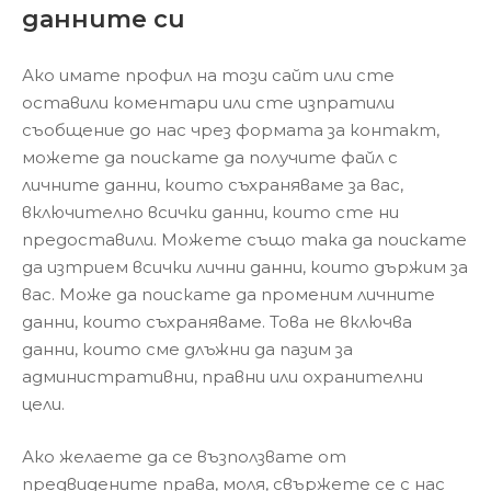
данните си
Ако имате профил на този сайт или сте
оставили коментари или сте изпратили
съобщение до нас чрез формата за контакт,
можете да поискате да получите файл с
личните данни, които съхраняваме за вас,
включително всички данни, които сте ни
предоставили. Можете също така да поискате
да изтрием всички лични данни, които държим за
вас. Може да поискате да променим личните
данни, които съхраняваме. Това не включва
данни, които сме длъжни да пазим за
административни, правни или охранителни
цели.
Ако желаете да се възползвате от
предвидените права, моля, свържете се с нас