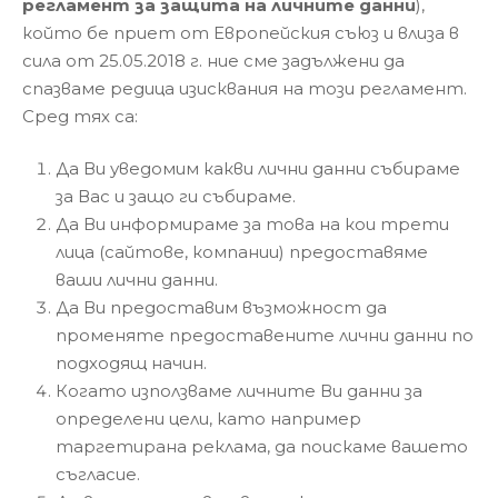
регламент за защита на личните данни
),
който бе приет от Европейския съюз и влиза в
сила от 25.05.2018 г. ние сме задължени да
спазваме редица изисквания на този регламент.
Сред тях са:
Да Ви уведомим какви лични данни събираме
за Вас и защо ги събираме.
Да Ви информираме за това на кои трети
лица (сайтове, компании) предоставяме
ваши лични данни.
Да Ви предоставим възможност да
променяте предоставените лични данни по
подходящ начин.
Когато използваме личните Ви данни за
определени цели, като например
таргетирана реклама, да поискаме вашето
съгласие.