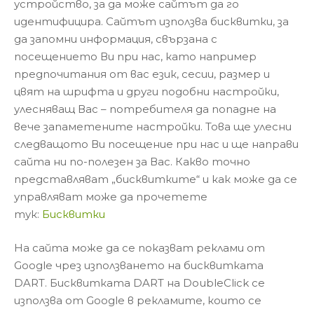
устройство, за да може сайтът да го
идентифицира. Сайтът използва бисквитки, за
да запомни информация, свързана с
посещението Ви при нас, като например
предпочитания от вас език, сесии, размер и
цвят на шрифта и други подобни настройки,
улесняващ Вас – потребителя да попадне на
вече запаметените настройки. Това ще улесни
следващото Ви посещение при нас и ще направи
сайта ни по-полезен за Вас. Какво точно
представляват „бисквитките“ и как може да се
управляват може да прочетете
тук:
Бисквитки
На сайта може да се показват реклами от
Google чрез използването на бисквитката
DART. Бисквитката DART на DoubleClick се
използва от Google в рекламите, които се