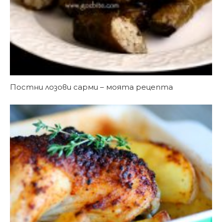
Постни лозови сарми – моята рецепта