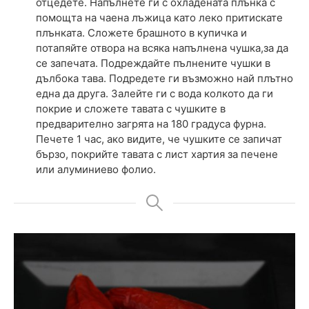
отцедете. Напълнете ги с охладената плънка с
помощта на чаена лъжица като леко притискате
плънката. Сложете брашното в купичка и
потапяйте отвора на всяка напълнена чушка,за да
се запечата. Подреждайте пълнените чушки в
дълбока тава. Подредете ги възможно най плътно
една да друга. Залейте ги с вода колкото да ги
покрие и сложете тавата с чушките в
предварително загрята на 180 градуса фурна.
Печете 1 час, ако видите, че чушките се запичат
бързо, покрийте тавата с лист хартия за печене
или алуминиево фолио.