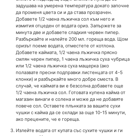
задушава на умерена температура докато започне
да променя цвета си и да става прозрачен.
Добавете 1/2 чаена лъжичка сол към него и
измития отцеден от водата ориз. Запържете за
минута две и добавете сладкия червен пипер.
Разбъркайте и налейте 200 мл. гореща вода. Щом
оризът поеме водата, отместете от котлона.
Добавете каймата, 1/2 чаена лъжичка прясно
смлян черен пипер, 1 чаена лъжичка суха чубрица
или 1/2 чаена лъжичка суха мащерка (ако
полазвате пресни подправки листенцата от 4-5
клонки) и разбъркайте много добре сместа. В
случай, че каймата ви е безсолна добавете още
1/2 чаена лъжичка сол. Готовата купена кайма от
магазин винаги е солена и може да не добавяте
повече сол. Оставете плънката за вашите сухи
чушки с кайма да се охлади за още 10-15 минути,
ако прецените, че е гореща.
Излейте водата от купата със сухите чушки и ги