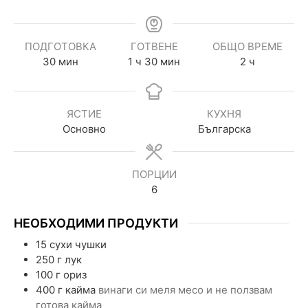
ПОДГОТОВКА
ГОТВЕНЕ
ОБЩО ВРЕМЕ
30
мин
1
ч
30
мин
2
ч
ЯСТИЕ
КУХНЯ
Основно
Българска
ПОРЦИИ
6
НЕОБХОДИМИ ПРОДУКТИ
15
сухи чушки
250
г
лук
100
г
ориз
400
г
кайма
винаги си меля месо и не ползвам
готова кайма