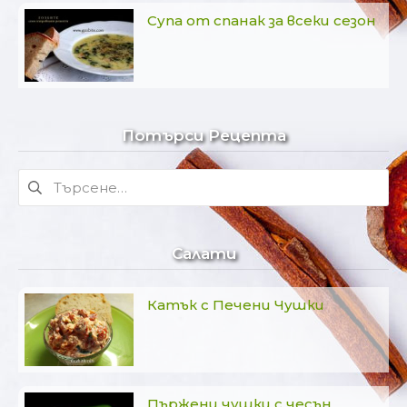
Супа от спанак за всеки сезон
Потърси Рецепта
Търсене
за:
Салати
Катък с Печени Чушки
Пържени чушки с чесън