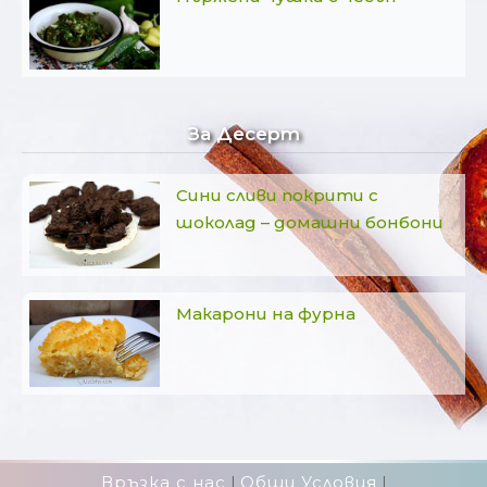
За Десерт
Сини сливи покрити с
шоколад – домашни бонбони
Макарони на фурна
Връзка с нас
|
Общи Условия
|