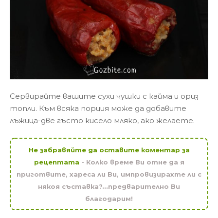
Сервирайте вашите сухи чушки с кайма и ориз
топли. Към всяка порция може да добавите
лъжица-две гъсто кисело мляко, ако желаете.
Не забравяйте да оставите коментар за
рецептата
- Колко време Ви отне да я
приготвите, хареса ли Ви, импровизирахте ли с
някоя съставка?...предварително Ви
благодарим!