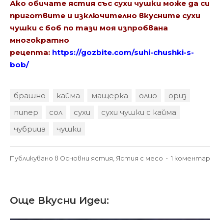
Ако обичате ястия със сухи чушки може да си
приготвите и изключително вкусните сухи
чушки с боб по тази моя изпробвана
многократно
рецепта:
https://gozbite.com/suhi-chushki-s-
bob/
брашно
кайма
мащерка
олио
ориз
пипер
сол
сухи
сухи чушки с кайма
чубрица
чушки
за
Публикувано в
Основни ястия
,
Ястия с месо
•
1 коментар
Су
чу
с
Още Вкусни Идеи:
ка
и
ор