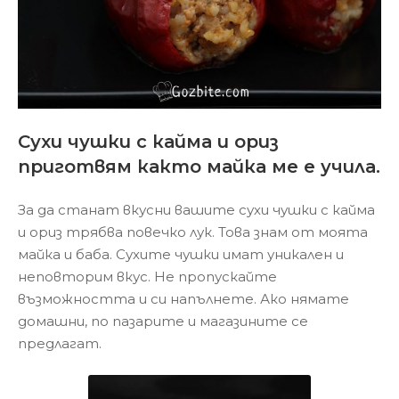
Сухи чушки с кайма и ориз
приготвям както майка ме е учила.
За да станат вкусни вашите сухи чушки с кайма
и ориз трябва повечко лук. Това знам от моята
майка и баба. Сухите чушки имат уникален и
неповторим вкус. Не пропускайте
възможността и си напълнете. Ако няматe
домашни, по пазарите и магазините се
предлагат.