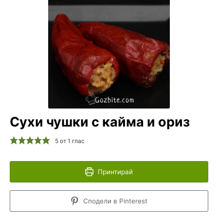
Сухи чушки с кайма и ориз
5
от 1 глас
Принтирай
Сподели в Pinterest