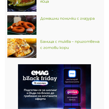
яйца
Домашни понички с глазура
Баница с тиква – приготвена
с готови кори