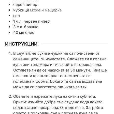
черен пипер
чубрица
може и мащерка
сол
1
ч.л.
червен пипер
3
с.л.
брашно
40
мл
олио
ИНСТРУКЦИИ
В случай, че сухите чушки не са почистени от
семенниците, ги изчистете. Сложете ги в голяма
купа или тенджера и ги залейте с гореща вода.
Оставете ги да се накиснат за 30 минути. Така ще
омекнат и ще възвърнат естествената си
големина и форма. Докато те са във водата вие
може да си приготвите плънката за тях.
Обелете и нарежете лука на ситни кубчета.
Оризът измийте добре със студена вода докато
водата стане прозрачна. Отцедете го. Загрейте
олиото в подходящ съд и сложете лука да се