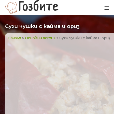
Прескачане
Гозбите
Мо
към
съдържанието
Сухи чушки с кайма и ориз
Начало
»
Основни ястия
»
Сухи чушки с кайма и ориз