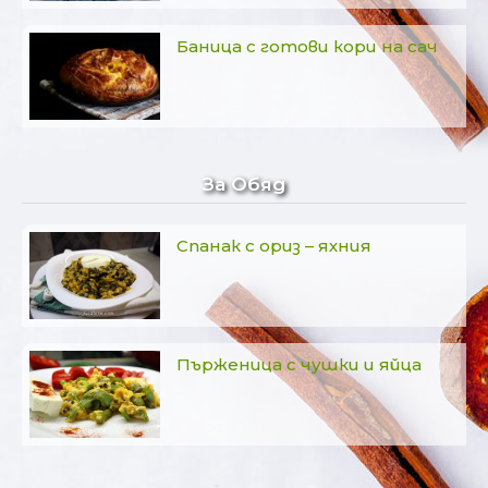
Баница с готови кори на сач
За Обяд
Спанак с ориз – яхния
Пърженица с чушки и яйца