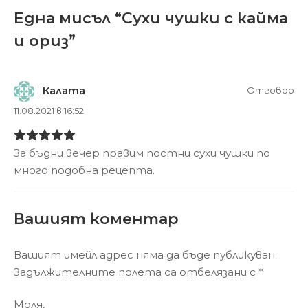
Една мисъл “
Сухи чушки с кайма
и ориз
”
Калата
Отговор
11.08.2021 в 16:52
За бъдни вечер правим постни сухи чушки по
много подобна рецепта.
Вашият коментар
Вашият имейл адрес няма да бъде публикуван.
Задължителните полета са отбелязани с
*
Моля,