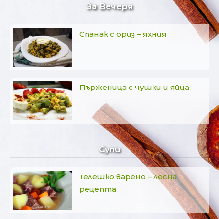
За Вечеря
Спанак с ориз – яхния
Пърженица с чушки и яйца
Супи
Телешко варено – лесна
рецепта