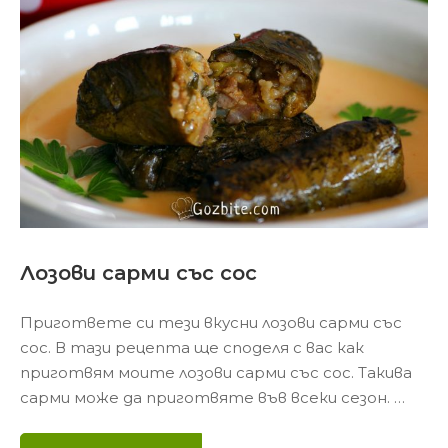
Лозови сарми със сос
Пригответе си тези вкусни лозови сарми със
сос. В тази рецепта ще споделя с вас как
приготвям моите лозови сарми със сос. Такива
сарми може да приготвяте във всеки сезон. …