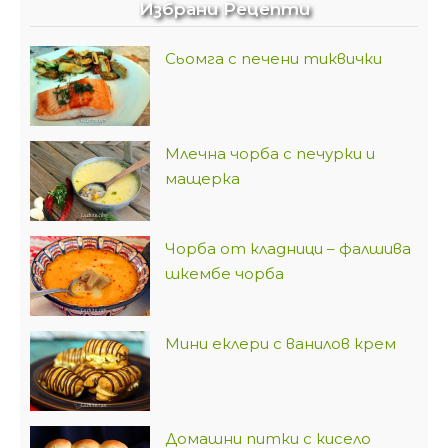
Избрани Рецепти
Сьомга с печени тиквички
Млечна чорба с печурки и
мащерка
Чорба от кладници – фалшива
шкембе чорба
Мини еклери с ванилов крем
Домашни питки с кисело