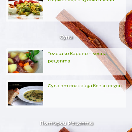
Супи
Телешко варено – лесна
рецепта
Супа от спанак за всеки сезон
Потърси Рецепта