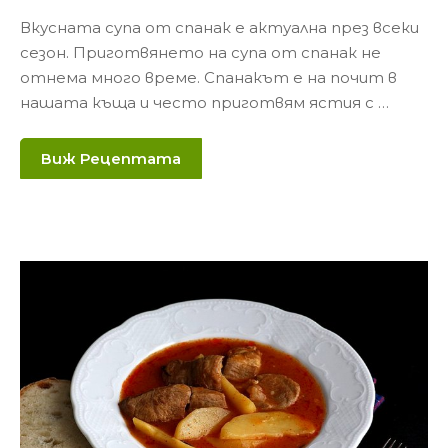
Вкусната супа от спанак е актуална през всеки
сезон. Приготвянето на супа от спанак не
отнема много време. Спанакът е на почит в
нашата къща и често приготвям ястия с …
Виж Рецептата