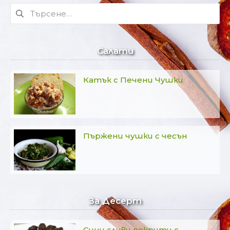
Търсене
за:
Салати
Катък с Печени Чушки
Пържени чушки с чесън
За Десерт
Сини сливи покрити с