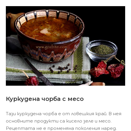
Куркудена чорба с месо
Тази куркудена чорба е от ловешкия край. В нея
основните продукти са кисело зеле и месо.
Рецептата не е променяна поколения наред.