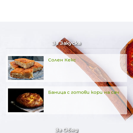
За Закуска
Солен Кекс
Баница с готови кори на сач
За Обяд