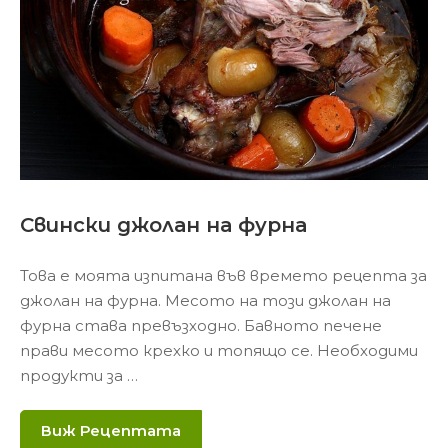
Свински джолан на фурна
Това е моята изпитана във времето рецепта за
джолан на фурна. Месото на този джолан на
фурна става превъзходно. Бавното печене
прави месото крехко и топящо се. Необходими
продукти за …
Виж Рецептата