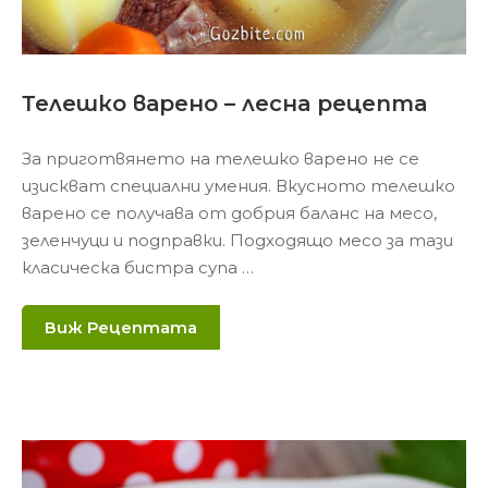
Телешко варено – лесна рецепта
За приготвянето на телешко варено не се
изискват специални умения. Вкусното телешко
варено се получава от добрия баланс на месо,
зеленчуци и подправки. Подходящо месо за тази
класическа бистра супа …
Виж Рецептата