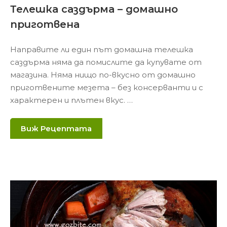
Телешка саздърма – домашно
приготвена
Направите ли един път домашна телешка
саздърма няма да помислите да купувате от
магазина. Няма нищо по-вкусно от домашно
приготвените мезета – без консерванти и с
характерен и плътен вкус. …
Виж Рецептата