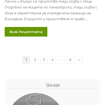
Лесно и бързо се приготвя тази гозба с яйца.
Подобно на яйцата по панагюрски, тази гозба с
яйца е характерна за определени краища на
България. Бързото и приготвяне я прави …
Виж Рецептата
Навигация
1
2
3
4
…
6
»
За нас