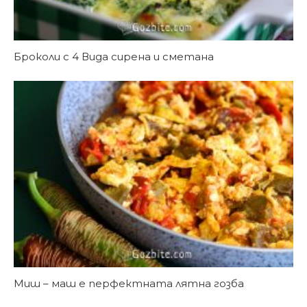
Броколи с 4 Вида сирена и сметана
Миш – маш е перфектната лятна гозба