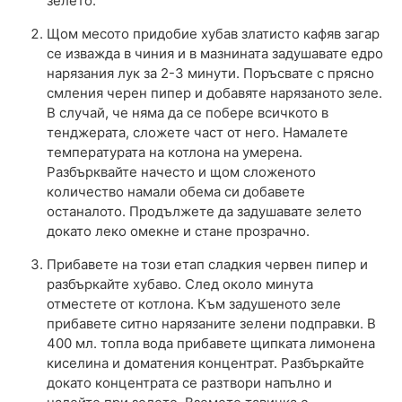
зелето.
Щом месото придобие хубав златисто кафяв загар
се изважда в чиния и в мазнината задушавате едро
нарязания лук за 2-3 минути. Поръсвате с прясно
смления черен пипер и добавяте нарязаното зеле.
В случай, че няма да се побере всичкото в
тенджерата, сложете част от него. Намалете
температурата на котлона на умерена.
Разбърквайте начесто и щом сложеното
количество намали обема си добавете
останалото. Продължете да задушавате зелето
докато леко омекне и стане прозрачно.
Прибавете на този етап сладкия червен пипер и
разбъркайте хубаво. След около минута
отместете от котлона. Към задушеното зеле
прибавете ситно нарязаните зелени подправки. В
400 мл. топла вода прибавете щипката лимонена
киселина и доматения концентрат. Разбъркайте
докато концентрата се разтвори напълно и