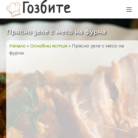
Прескачане
Гозбите
Мо
към
съдържанието
Прясно зеле с месо на фурна
Начало
»
Основни ястия
»
Прясно зеле с месо на
фурна