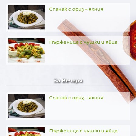
Спанак с ориз – яхния
Пърженица с чушки и яйца
За Вечеря
Спанак с ориз – яхния
Пърженица с чушки и яйца