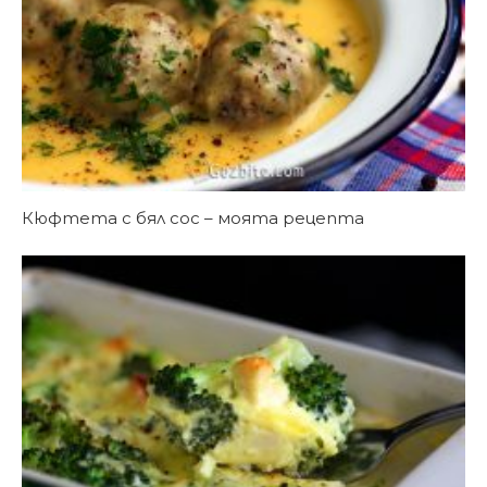
Кюфтета с бял сос – моята рецепта