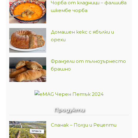
Чорба от кладници – фалшива
шкембе чорба
Домашен кекс с ябълки и
орехи
Франзели от пълнозърнесто
брашно
Продукти
Спанак – Ползи и Рецепти