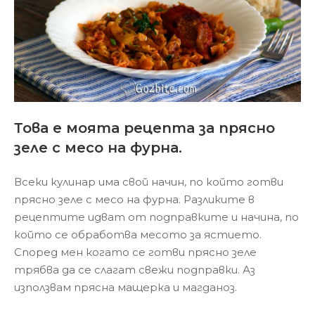
Това е моята рецепта за прясно
зеле с месо на фурна.
Всеки кулинар има свой начин, по който готви
прясно зеле с месо на фурна. Разликите в
рецептите идват от подправките и начина, по
който се обработва месото за ястието.
Според мен когато се готви прясно зеле
трябва да се слагат свежи подправки. Аз
използвам прясна мащерка и магданоз.