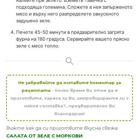
налейте при зелето. Вземете тавичка с
подходяща големина. Сложете в нея запърженото
месо и върху него разпределете овкусеното
задушено зеле.
Печете 45-50 минути в предварително загрята
фурна на 180 градуса. Сервирайте вашето прясно
зеле с месо топло.
Не забравяйте да оставите коментар за
рецептата
- Колко време Ви отне да я
приготвите, хареса ли Ви, импровизирахте ли с
някоя съставка?...предварително Ви
благодарим!
Вижте как да си приготвите вкусна свежа
САЛАТА ОТ ЗЕЛЕ С МОРКОВИ