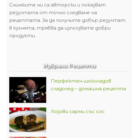
Снимките ни са авторски и показват
резултата от точно следване на
рецептата. За да получите добър резултат
в кухнята, трябва да използвате добри
продукти.
Избрани Рецепти
Перфектен шоколадов
сладолед – домашна рецепта
Лозови сарми със сос