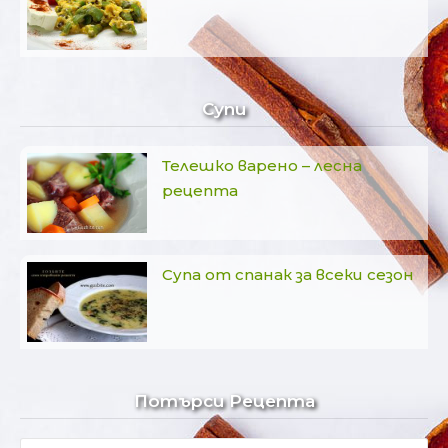
Супи
Телешко варено – лесна
рецепта
Супа от спанак за всеки сезон
Потърси Рецепта