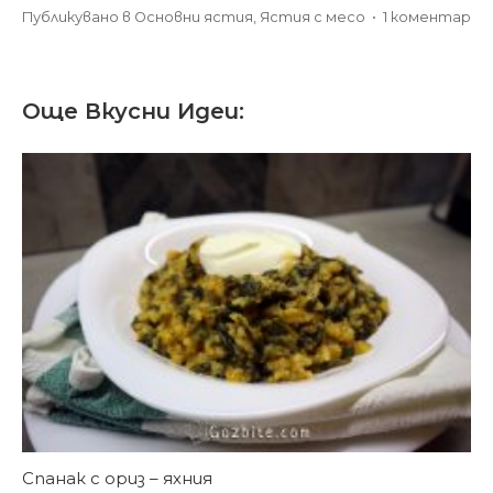
за
Публикувано в
Основни ястия
,
Ястия с месо
•
1 коментар
Пр
зе
с
Още Вкусни Идеи:
ме
на
фу
Спанак с ориз – яхния