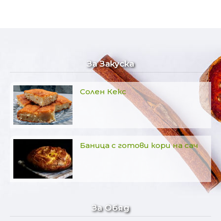
За Закуска
Солен Кекс
Баница с готови кори на сач
За Обяд