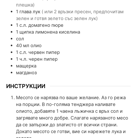
плешка)
1
глава
лук
( или 2 връзки пресен, предпочитам
зелен и готвя зелето със зелен лук)
1
с.л.
доматено пюре
1
щипка
лимонена киселина
сол
40
мл
олио
1
с.л.
червен пипер
1
ч.л.
черен пипер
мащерка
магданоз
ИНСТРУКЦИИ
Месото се нарязва по ваше желание. Аз го режа
на порции. В по-голяма тенджера наливате
олиото, добавяте 1 чаена лъжичка с връх сол и
загрявате много добре. Слагате нарязаното месо
да се запържи до златисто от всички страни.
Докато месото се готви, вие си нарежете лука и