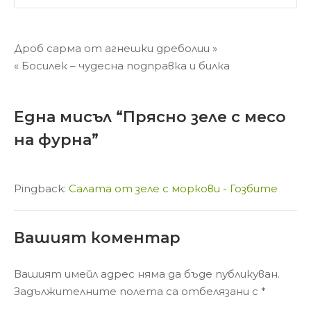
Навигация
Дроб сарма от агнешки дреболии »
« Босилек – чудесна подправка и билка
Една мисъл “
Прясно зеле с месо
на фурна
”
Pingback:
Салата от зеле с моркови - Гозбите
Вашият коментар
Вашият имейл адрес няма да бъде публикуван.
Задължителните полета са отбелязани с
*