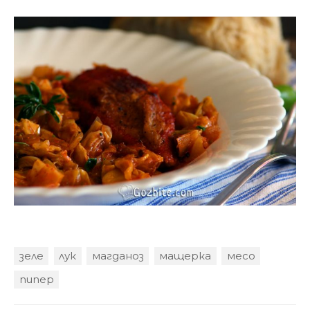
зеле
лук
магданоз
мащерка
месо
пипер