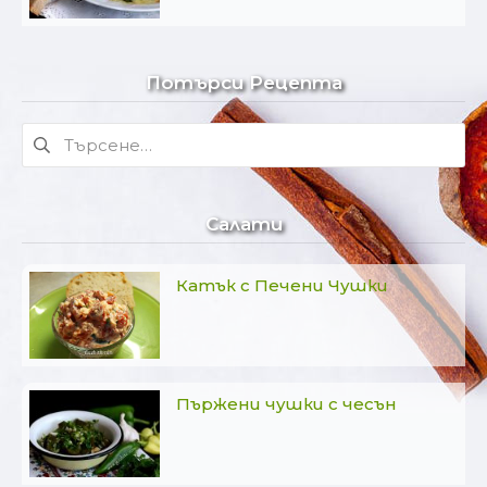
Потърси Рецепта
Търсене
за:
Салати
Катък с Печени Чушки
Пържени чушки с чесън