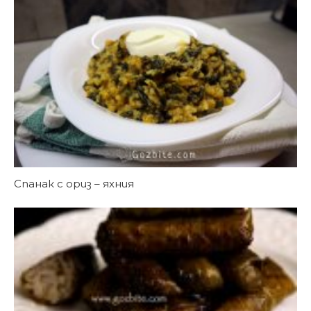
Спанак с ориз – яхния