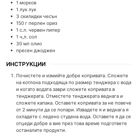
1
морков
1
лук
лук
3
скилидки
чесън
150
г
перлен ориз
1
с.л.
червен пипер
1
ч,л.
сол
30
мл
олио
пресен джоджен
ИНСТРУКЦИИ
Почистете и измийте добре копривата. Сложете
на котлона подходяща по размер тенджера с вода
и когато водата заври сложете копривата в
тенджерата. Отместете тенджерата веднага и
сложете капака. Оставете копривата за не повече
от 2 минути да се попари. Извадете я и веднага я
охладете с ледено студена вода. Оставете я да се
отцеди добре а вие през това време подгответе
останалите продукти.