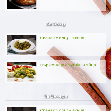
За Обяд
Спанак с ориз – яхния
Пърженица с чушки и яйца
За Вечеря
Спанак с ориз – яхния