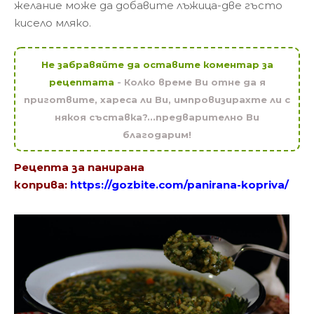
желание може да добавите лъжица-две гъсто
кисело мляко.
Не забравяйте да оставите коментар за
рецептата
- Колко време Ви отне да я
приготвите, хареса ли Ви, импровизирахте ли с
някоя съставка?...предварително Ви
благодарим!
Рецепта за панирана
коприва:
https://gozbite.com/panirana-kopriva/