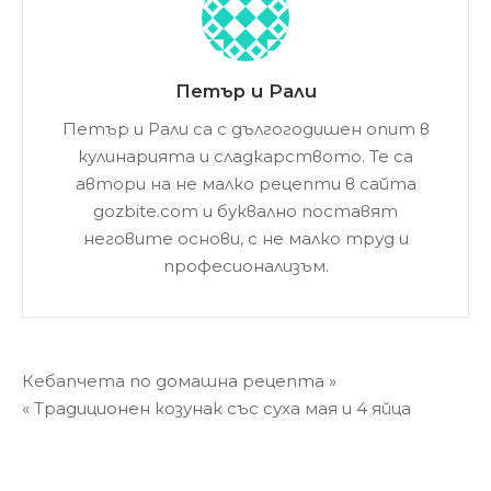
Петър и Рали
Петър и Рали са с дългогодишен опит в
кулинарията и сладкарството. Те са
автори на не малко рецепти в сайта
gozbite.com и буквално поставят
неговите основи, с не малко труд и
професионализъм.
Навигация
Кебапчета по домашна рецепта »
« Традиционен козунак със суха мая и 4 яйца