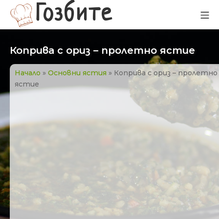
Прескачане
Гозбите
Мо
към
съдържанието
Коприва с ориз – пролетно ястие
Начало
»
Основни ястия
»
Коприва с ориз – пролетно
ястие