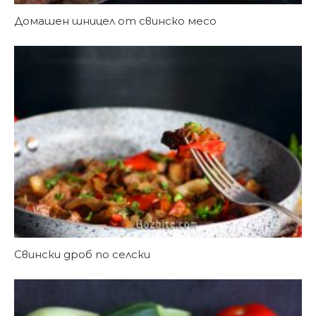
Домашен шницел от свинско месо
Свински дроб по селски