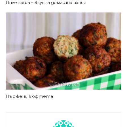
Пиле каша – вкусна домашна яхния
Пържени кюфтета