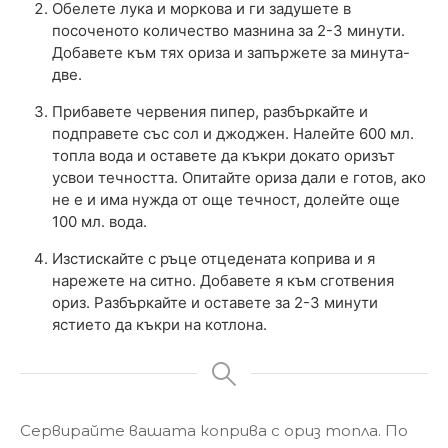
Обелете лука и моркова и ги задушете в
посоченото количество мазнина за 2-3 минути.
Добавете към тях ориза и запържете за минута-
две.
Прибавете червения пипер, разбъркайте и
подправете със сол и джоджен. Налейте 600 мл.
топла вода и оставете да къкри докато оризът
усвои течността. Опитайте ориза дали е готов, ако
не е и има нужда от още течност, долейте още
100 мл. вода.
Изстискайте с ръце отцедената коприва и я
нарежете на ситно. Добавете я към сготвения
ориз. Разбъркайте и оставете за 2-3 минути
ястието да къкри на котлона.
Сервирайте вашата коприва с ориз топла. По