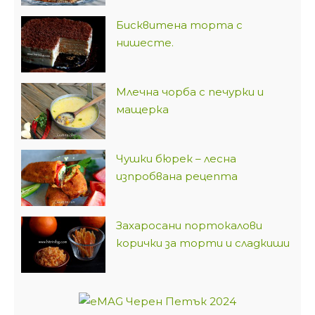
Бисквитена торта с
нишесте.
Млечна чорба с печурки и
мащерка
Чушки бюрек – лесна
изпробвана рецепта
Захаросани портокалови
корички за торти и сладкиши