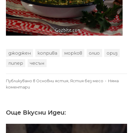
джоджен
коприва
морков
олио
ориз
пипер
чесън
Публикувано в
Основни ястия
,
Ястия без месо
•
Няма
за
коментари
Коприва
с
ориз
Още Вкусни Идеи:
–
пролетно
ястие