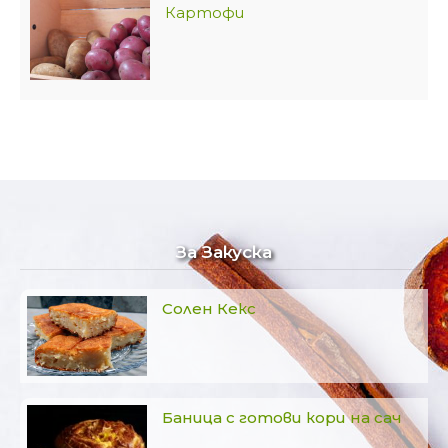
Картофи
За Закуска
Солен Кекс
Баница с готови кори на сач