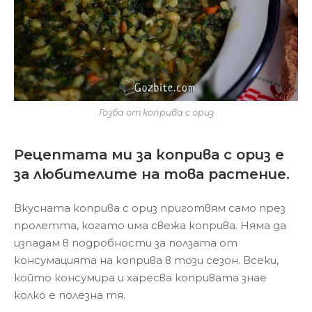
Гозба от коприва с ориз
Рецептата ми за коприва с ориз е
за любителите на това растение.
Вкусната коприва с ориз приготвям само през
пролетта, когато има свежа коприва. Няма да
изпадам в подробности за ползата от
консумацията на коприва в този сезон. Всеки,
който консумира и харесва копривата знае
колко е полезна тя.