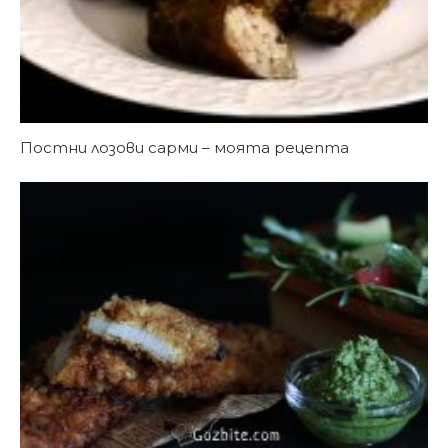
Постни лозови сарми – моята рецепта