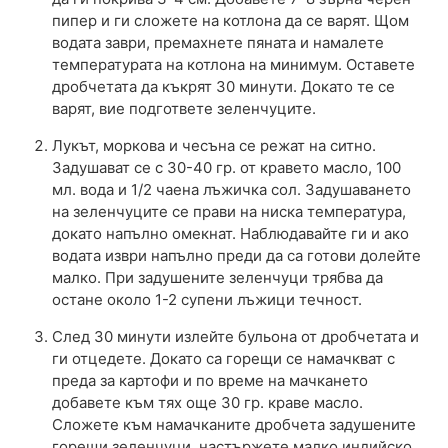
пипер и ги сложете на котлона да се варят. Щом
водата заври, премахнете пяната и намалете
температурата на котлона на минимум. Оставете
дробчетата да къкрят 30 минути. Докато те се
варят, вие подгответе зеленчуците.
Лукът, моркова и чесъна се режат на ситно.
Задушават се с 30-40 гр. от кравето масло, 100
мл. вода и 1/2 чаена лъжичка сол. Задушаването
на зеленчуците се прави на ниска температура,
докато напълно омекнат. Наблюдавайте ги и ако
водата изври напълно преди да са готови долейте
малко. При задушените зеленчуци трябва да
остане около 1-2 супени лъжици течност.
След 30 минути излейте бульона от дробчетата и
ги отцедете. Докато са горещи се намачкват с
преда за картофи и по време на мачкането
добавете към тях още 30 гр. краве масло.
Сложете към намачканите дробчета задушените
горещи зеленчуци, настържете малко индийско