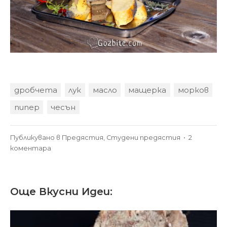
дробчета
лук
масло
мащерка
морков
пипер
чесън
Публикувано в
Предястия
,
Студени предястия
•
2
за
коментара
Пастет
от
пилешки
Още Вкусни Идеи:
дробчета
–
домашен