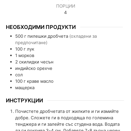
ПОРЦИИ
4
НЕОБХОДИМИ ПРОДУКТИ
500
г
пилешки дробчета
(охладени за
предпочитане)
100
г
лук
1
морков
2
скилидки
чесън
индийско орехче
сол
100
г
краве масло
мащерка
ИНСТРУКЦИИ
Почистете дробчетата от жилките и ги измийте
добре. Сложете ги в подходяща по големина
тенджера и ги залейте със студена вода. Водата
да ги покрива 3-4 см. Добавете 7-8 зърна черен