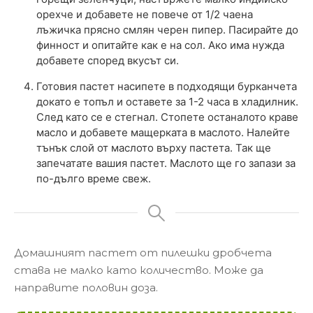
орехче и добавете не повече от 1/2 чаена
лъжичка прясно смлян черен пипер. Пасирайте до
финност и опитайте как е на сол. Ако има нужда
добавете според вкусът си.
Готовия пастет насипете в подходящи бурканчета
докато е топъл и оставете за 1-2 часа в хладилник.
След като се е стегнал. Стопете останалото краве
масло и добавете мащерката в маслото. Налейте
тънък слой от маслото върху пастета. Так ще
запечатате вашия пастет. Маслото ще го запази за
по-дълго време свеж.
Домашният пастет от пилешки дробчета
става не малко като количество. Може да
направите половин доза.