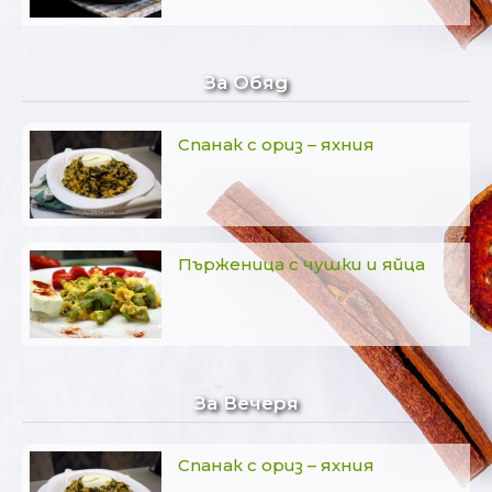
За Обяд
Спанак с ориз – яхния
Пърженица с чушки и яйца
За Вечеря
Спанак с ориз – яхния