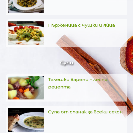
Пърженица с чушки и яйца
Супи
Телешко варено – лесна
рецепта
Супа от спанак за всеки сезон