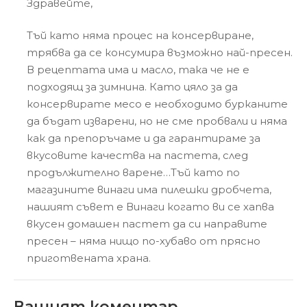
Здравейте,
Тъй като няма процес на консервиране,
трябва да се консумира възможно най-пресен.
В рецептата има и масло, така че не е
подходящ за зимнина. Като цяло за да
консервирате месо е необходимо бурканите
да бъдат изварени, но не сме пробвали и няма
как да препоръчаме и да гарантираме за
вкусовите качества на пастета, след
продължително варене…Тъй като по
магазините винаги има пилешки дробчета,
нашият съвет е Винаги когато ви се хапва
вкусен домашен пастет да си направите
пресен – няма нищо по-хубаво от прясно
приготвената храна.
Вашият коментар