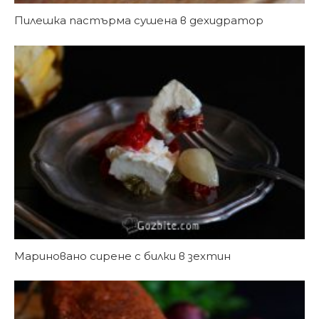
Пилешка пастърма сушена в дехидратор
Мариновано сирене с билки в зехтин