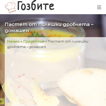
Прескачане
Гозбите
Мо
към
съдържанието
Пастет от пилешки дробчета –
домашен
Начало
»
Предястия
»
Пастет от пилешки
дробчета – домашен