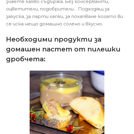
знаете какво съдържа. Без консерванти,
оцветители, подобрители… Подходящ за
закуска, за парти хапки, за похапване когато ви
се иска нещо домашно солено и вкусно.
Необходими продукти за
домашен пастет от пилешки
дробчета: