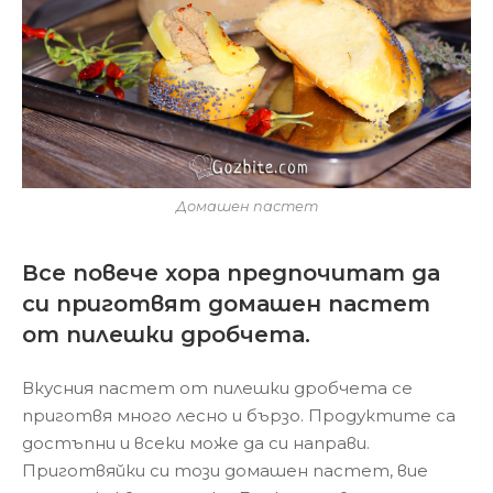
Домашен пастет
Все повече хора предпочитат да
си приготвят домашен пастет
от пилешки дробчета.
Вкусния пастет от пилешки дробчета се
приготвя много лесно и бързо. Продуктите са
достъпни и всеки може да си направи.
Приготвяйки си този домашен пастет, вие