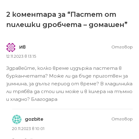
2 коментара за “
Пастет от
пилешки дробчета – домашен
”
Ив
Отговор
12.11.2023 в 13:15
Здравейте, колко време издържа пастета в
бурканчетата? Може ли да бъде приготвен за
зимнина, за дълъг период от време? В хладилника
ли трябва да стои или може и в килера на тъмно
и хладно? Благодара
gozbite
Отговор
20.11.2023 в 10:01