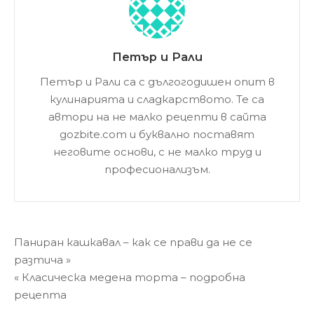
Петър и Рали
Петър и Рали са с дългогодишен опит в
кулинарията и сладкарството. Те са
автори на не малко рецепти в сайта
gozbite.com и буквално поставят
неговите основи, с не малко труд и
професионализъм.
Навигация
Паниран кашкавал – как се прави да не се
разтича »
« Класическа медена торта – подробна
рецепта