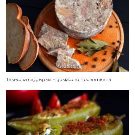
Телешка саздърма – домашно приготвена