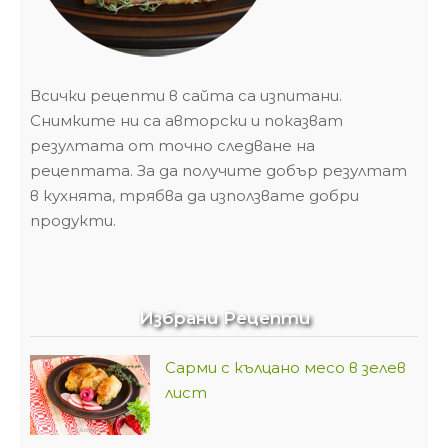
Всички рецепти в сайта са изпитани.
Снимките ни са авторски и показват
резултата от точно следване на
рецептата. За да получите добър резултат
в кухнята, трябва да използвате добри
продукти.
Избрани Рецепти
Сарми с кълцано месо в зелев
лист