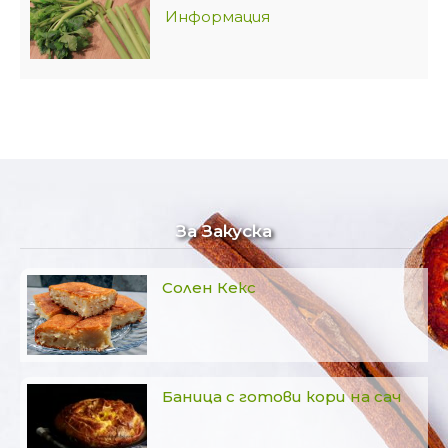
Информация
За Закуска
Солен Кекс
Баница с готови кори на сач