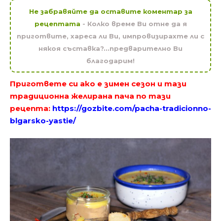
Не забравяйте да оставите коментар за
рецептата
- Колко време Ви отне да я
приготвите, хареса ли Ви, импровизирахте ли с
някоя съставка?...предварително Ви
благодарим!
Пригответе си ако е зимен сезон и тази
традиционна желирана пача по тази
рецепта:
https://gozbite.com/pacha-tradicionno-
blgarsko-yastie/