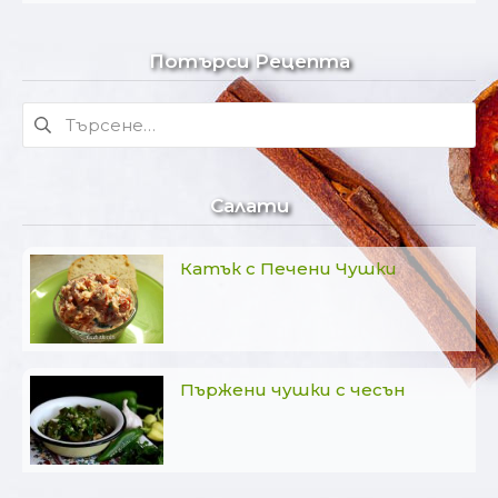
Потърси Рецепта
Търсене
за:
Салати
Катък с Печени Чушки
Пържени чушки с чесън