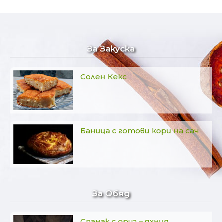
За Закуска
Солен Кекс
Баница с готови кори на сач
За Обяд
Спанак с ориз – яхния