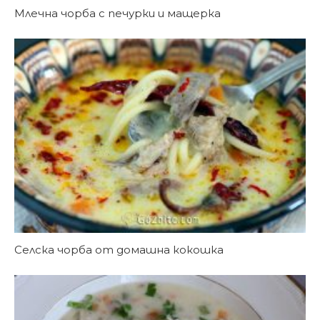
Млечна чорба с печурки и мащерка
Селска чорба от домашна кокошка