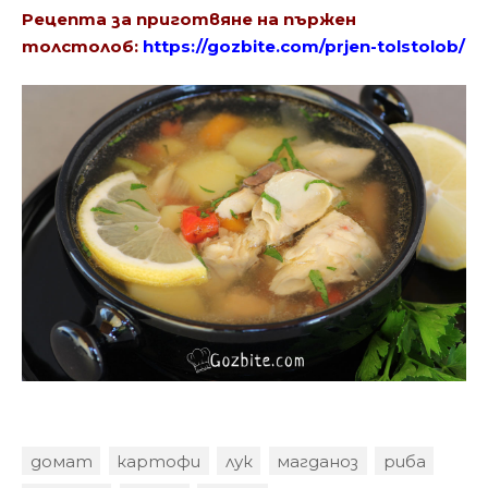
Рецепта за приготвяне на пържен
толстолоб:
https://gozbite.com/prjen-tolstolob/
домат
картофи
лук
магданоз
риба