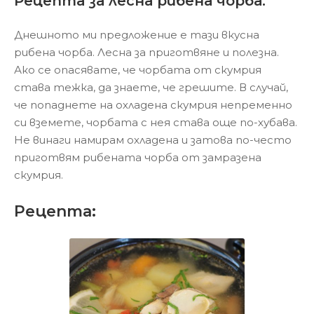
Рецепта за лесна рибена чорба.
Днешното ми предложение е тази вкусна
рибена чорба. Лесна за приготвяне и полезна.
Ако се опасявате, че чорбата от скумрия
става тежка, да знаете, че грешите. В случай,
че попаднете на охладена скумрия непременно
си вземете, чорбата с нея става още по-хубава.
Не винаги намирам охладена и затова по-често
приготвям рибената чорба от замразена
скумрия.
Рецепта: