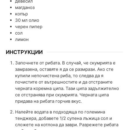
девесил
магданоз
копър
30
мл
олио
черен пипер
сол
лимон
ИНСТРУКЦИИ
Започнете от рибата. В случай, че скумрията е
замразена, оставяте я да се размрази. Ако сте
купили непочистена риба, то следва да я
почистите от вътрешностите и да отстраните
черната коремна ципа. Тази ципа задължително
се отстранява при скумрията. Черната ципа
придава на рибата горчив вкус.
Налейте водата в подходяща по големина
тенджера, добавете 1/2 супена лъжица сол и
сложете на котлона да заври. Разрежете рибата