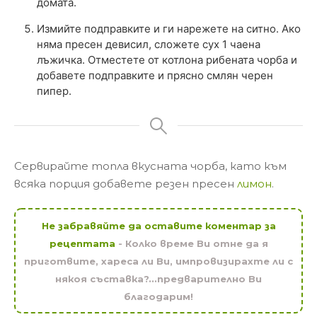
домата.
Измийте подправките и ги нарежете на ситно. Ако
няма пресен девисил, сложете сух 1 чаена
лъжичка. Отместете от котлона рибената чорба и
добавете подправките и прясно смлян черен
пипер.
Сервирайте топла вкусната чорба, като към
всяка порция добавете резен пресен
лимон
.
Не забравяйте да оставите коментар за
рецептата
- Колко време Ви отне да я
приготвите, хареса ли Ви, импровизирахте ли с
някоя съставка?...предварително Ви
благодарим!