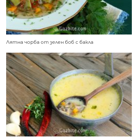
Лятна чорба от зелен боб с бакла