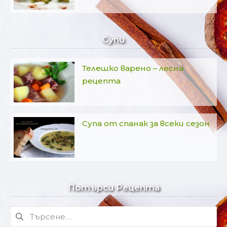
Супи
Телешко варено – лесна
рецепта
Супа от спанак за всеки сезон
Потърси Рецепта
Търсене
за: