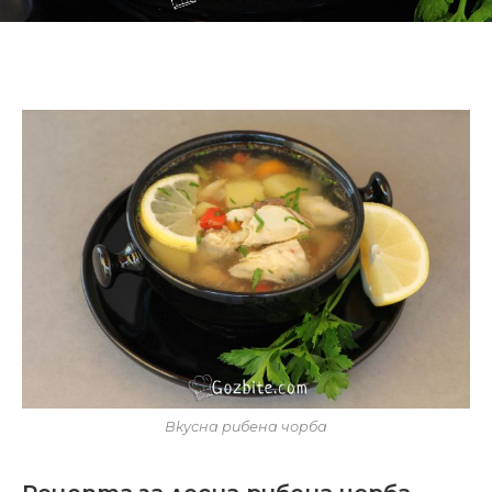
Вкусна рибена чорба