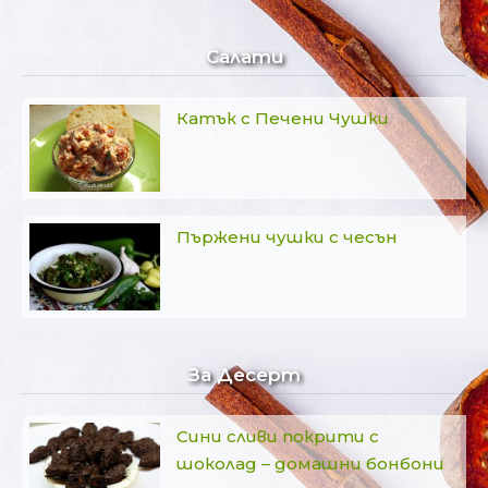
Салати
Катък с Печени Чушки
Пържени чушки с чесън
За Десерт
Сини сливи покрити с
шоколад – домашни бонбони