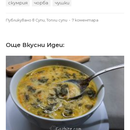
скумрия
чорба
чушки
за
Публикувано в
Супи
,
Топли супи
•
7 коментара
Рибена
чорба
от
Още Вкусни Идеи:
скумрия