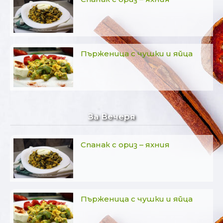
Пърженица с чушки и яйца
За Вечеря
Спанак с ориз – яхния
Пърженица с чушки и яйца