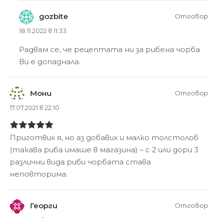
gozbite
Отговор
18.11.2022 в 11:33
Радвам се, че рецептата ни за рибена чорба
Ви е допаднала.
Мони
Отговор
17.07.2021 в 22:10
Приготвих я, но аз добавих и малко толстолоб
(такава риба имаше в магазина) – с 2 или дори 3
различни вида риби чорбата става
неповторима.
Георги
Отговор