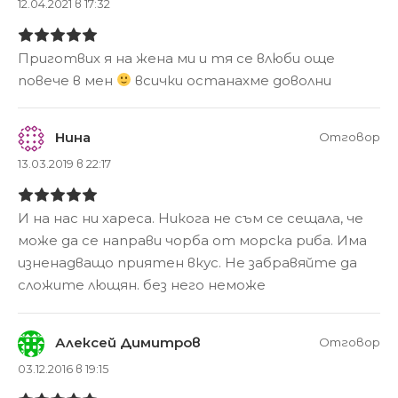
12.04.2021 в 17:32
Приготвих я на жена ми и тя се влюби още
повече в мен
всички останахме доволни
Нина
Отговор
13.03.2019 в 22:17
И на нас ни хареса. Никога не съм се сещала, че
може да се направи чорба от морска риба. Има
изненадващо приятен вкус. Не забравяйте да
сложите лющян. без него неможе
Алексей Димитров
Отговор
03.12.2016 в 19:15