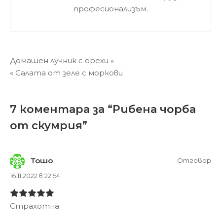
професионализъм.
Навигация
Домашен лучник с орехи »
« Салата от зеле с моркови
7 коментара за “
Рибена чорба
от скумрия
”
Тошо
Отговор
16.11.2022 в 22:54
Страхотна