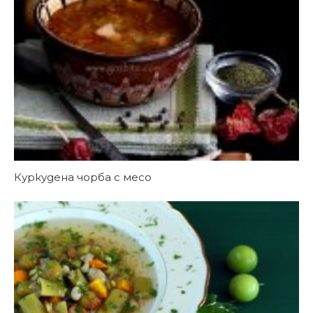
Куркудена чорба с месо