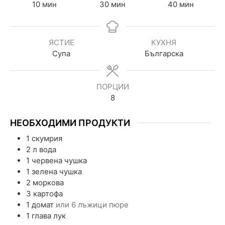
10
мин
30
мин
40
мин
ЯСТИЕ
КУХНЯ
Супа
Българска
ПОРЦИИ
8
НЕОБХОДИМИ ПРОДУКТИ
1
скумрия
2
л
вода
1
червена чушка
1
зелена чушка
2
моркова
3
картофа
1
домат
или 6 лъжици пюре
1
глава
лук