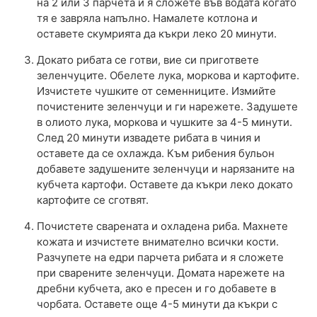
на 2 или 3 парчета и я сложете във водата когато
тя е завряла напълно. Намалете котлона и
оставете скумрията да къкри леко 20 минути.
Докато рибата се готви, вие си пригответе
зеленчуците. Обелете лука, моркова и картофите.
Изчистете чушките от семенниците. Измийте
почистените зеленчуци и ги нарежете. Задушете
в олиото лука, моркова и чушките за 4-5 минути.
След 20 минути извадете рибата в чиния и
оставете да се охлажда. Към рибения бульон
добавете задушените зеленчуци и нарязаните на
кубчета картофи. Оставете да къкри леко докато
картофите се сготвят.
Почистете сварената и охладена риба. Махнете
кожата и изчистете внимателно всички кости.
Разчупете на едри парчета рибата и я сложете
при сварените зеленчуци. Домата нарежете на
дребни кубчета, ако е пресен и го добавете в
чорбата. Оставете още 4-5 минути да къкри с