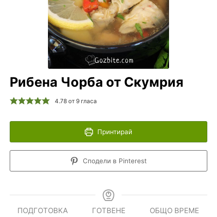
Рибена Чорба от Скумрия
4.78
от
9
гласа
Принтирай
Сподели в Pinterest
ПОДГОТОВКА
ГОТВЕНЕ
ОБЩО ВРЕМЕ