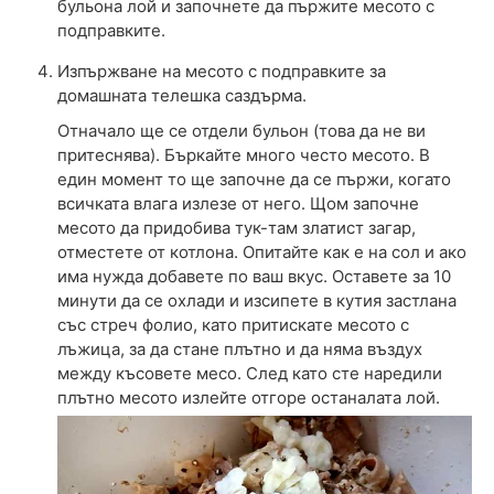
бульона лой и започнете да пържите месото с
подправките.
Изпържване на месото с подправките за
домашната телешка саздърма.
Отначало ще се отдели бульон (това да не ви
притеснява). Бъркайте много често месото. В
един момент то ще започне да се пържи, когато
всичката влага излезе от него. Щом започне
месото да придобива тук-там златист загар,
отместете от котлона. Опитайте как е на сол и ако
има нужда добавете по ваш вкус. Оставете за 10
минути да се охлади и изсипете в кутия застлана
със стреч фолио, като притискате месото с
лъжица, за да стане плътно и да няма въздух
между късовете месо. След като сте наредили
плътно месото излейте отгоре останалата лой.