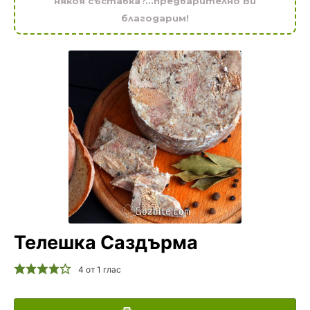
някоя съставка?...предварително Ви
благодарим!
Телешка Саздърма
4
от 1 глас