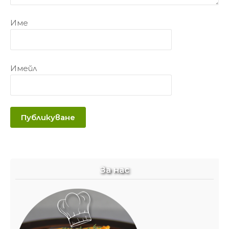
Име
Имейл
За нас