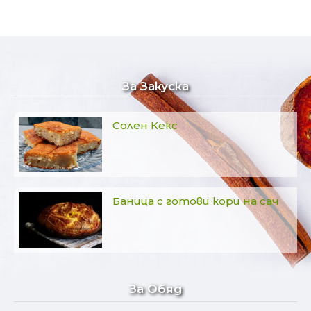
За Закуска
Солен Кекс
Баница с готови кори на сач
За Обяд