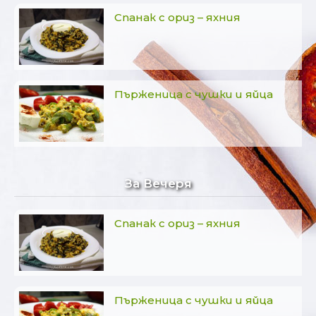
Спанак с ориз – яхния
Пърженица с чушки и яйца
За Вечеря
Спанак с ориз – яхния
Пърженица с чушки и яйца