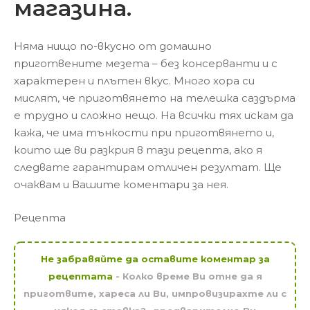
магазина.
Няма нищо по-вкусно от домашно
приготвените мезета – без консерванти и с
характерен и плътен вкус. Много хора си
мислят, че приготвянето на телешка саздърма
е трудно и сложно нещо. На всички тях искам да
кажа, че има тънкости при приготвянето и,
които ще ви разкрия в тази рецепта, ако я
следвате гарантирам отличен резултат. Ще
очаквам и Вашите коментари за нея.
Рецепта
Не забравяйте да оставите коментар за
рецептата
- Колко време Ви отне да я
приготвите, хареса ли Ви, импровизирахте ли с