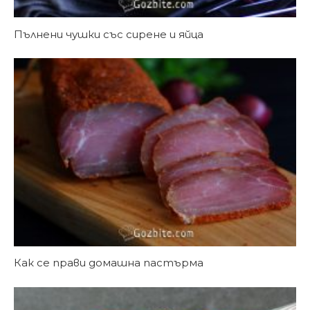
Пълнени чушки със сирене и яйца
Как се прави домашна пастърма