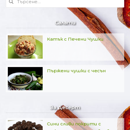
за:
Салати
Катък с Печени Чушки
Пържени чушки с чесън
За Десерт
Сини сливи покрити с