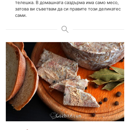
телешка. В домашната саздърма има само месо,
затова ви съветвам да си правите този деликатес
сами.