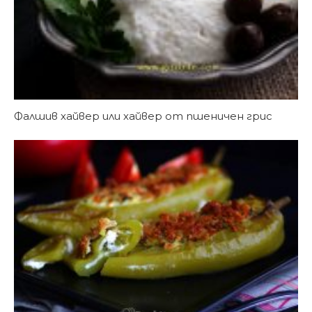
Фалшив хайвер или хайвер от пшеничен грис