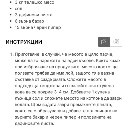
3
кг
телешко месо
сол
3
дафинови листа
6
зърна
бахар
15
зърна
черен пипер
ИНСТРУКЦИИ
Приготвяне: в случай, че месото е цяло парче,
може да го нарежете на едри късове. Както казах
при изброяване на продуктите, месото което ще
ползвате трябва да има лой, защото тя е важна
съставка от саздърмата. Сложете месото в
подходяща тенджера и го залейте със студена
вода да се покрие 3-4 см. Добавете 1 супена
лъжица сол и сложете месото на котлона да заври
водата. Щом водата заври премахнете пяната,
която се е образувала и добавете половината на
зърната бахар и черен пипер и половината на
дафиновите листа.