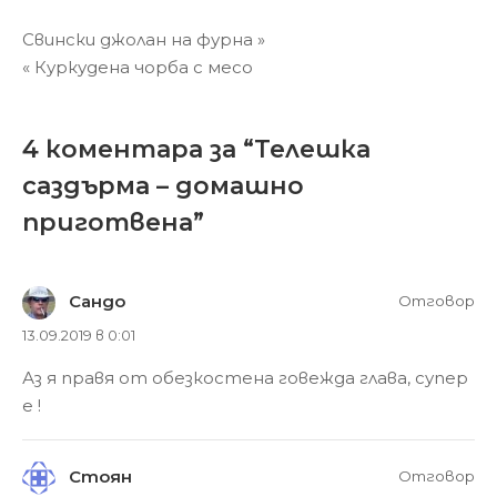
Навигация
Свински джолан на фурна »
« Куркудена чорба с месо
4 коментара за “
Телешка
саздърма – домашно
приготвена
”
Сандо
Отговор
13.09.2019 в 0:01
Аз я правя от обезкостена говежда глава, супер
е !
Стоян
Отговор