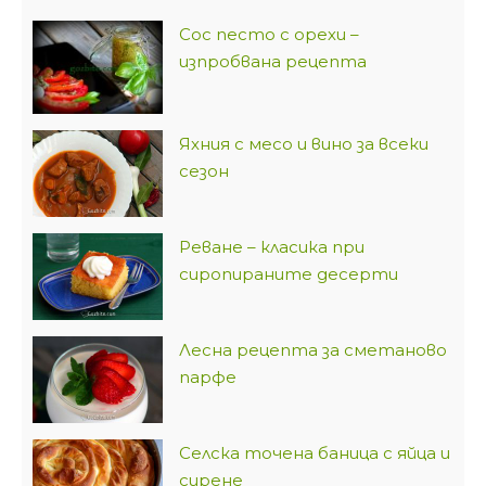
Сос песто с орехи –
изпробвана рецепта
Яхния с месо и вино за всеки
сезон
Реване – класика при
сиропираните десерти
Лесна рецепта за сметаново
парфе
Селска точена баница с яйца и
сирене