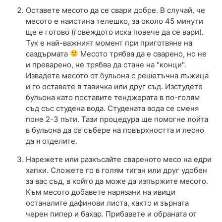
Оставете месото да се свари добре. В случай, че
месото е наистина телешко, за около 45 минути
ще е готово (говеждото иска повече да се вари).
Тук е най-важният момент при приготвяне на
саздърмата
Месото трябва да е сварено, но не
и преварено, не трябва да стане на "конци".
Извадете месото от бульона с решетъчна лъжица
и го оставете в тавичка или друг съд. Изстудете
бульона като поставите тенджерата в по-голям
съд със студена вода. Студената вода се сменя
поне 2-3 пъти. Тази процедура ще помогне лойта
в бульона да се събере на повърхността и лесно
да я отделите.
Нарежете или разкъсайте свареното месо на едри
хапки. Сложете го в голям тиган или друг удобен
за вас съд, в който да може да изпържите месото.
Към месото добавете нарязани на ивици
останалите дафинови листа, както и зърната
черен пипер и бахар. Прибавете и обраната от