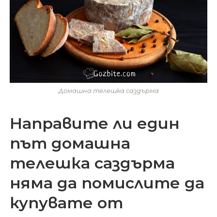
Домашна телешка саздърма
Направите ли един
път домашна
телешка саздърма
няма да помислите да
купувате от