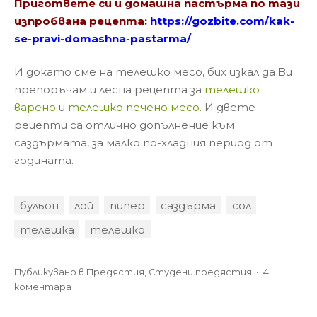
Пригответе си и домашна пастърма по тази
изпробвана рецепта:
https://gozbite.com/kak-
se-pravi-domashna-pastarma/
И докато сме на телешко месо, бих изкал да Ви
препоръчам и лесна рецепта за
телешко
варено
и
телешко печено месо
. И двете
рецепти са отлично допълнение към
саздърмата, за малко по-хладния период от
годината.
бульон
лой
пипер
саздърма
сол
телешка
телешко
Публикувано в
Предястия
,
Студени предястия
•
4
за
коментара
Телешка
саздърма