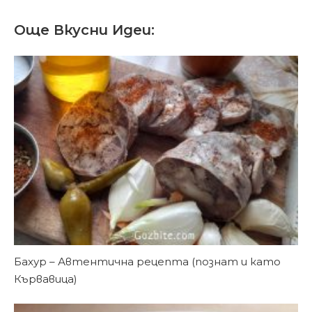
–
Още Вкусни Идеи:
домашно
приготвена
Бахур – Автентична рецепта (познат и като
Кървавица)