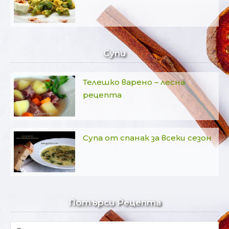
Супи
Телешко варено – лесна
рецепта
Супа от спанак за всеки сезон
Потърси Рецепта
Търсене