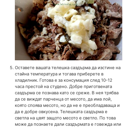
Оставете вашата телешка саздърма да изстине на
стайна температура и тогава приберете в
хладилник. Готова е за консумация след 10-12
часа престой на студено. Добре приготвената
саздърма се познава като се среже. В нея трябва
да се виждат парченца от месото, да има лой,
която споява месото, но да не е преобладаваща и
да е добре овкусена. Телешката саздърма е
светла на цвят защото месото е светло. По това
може да познаете дали саздърмата е говежда или