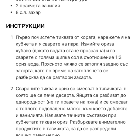
2
прахчета ванилия
8
с.л.
захар
ИНСТРУКЦИИ
Първо почистете тиквата от кората, нарежете я на
кубчета и я сварете на пара. Измийте ориза
хубаво (докато водата стане прозрачна) и го
сварете с голяма щипка сол в съотношение 1:3
ориз-вода. Прясното мляко се затопля заедно със
захарта, като по време на затоплянето се
разбърква да се разтвори захарта.
Сварените тиква и ориз се смесват в тавичката, в
която ще се пече десерта. Яйцата се разбиват до
еднородност (не ги правете на пяна) и се смесват
с топлото подсладено мляко, към което добавяте
и ванилията. Наливате течните съставки при
кубчетата тиква и ориз. Разбърквате внимателно
продуктите в тавичката, за да се разпредели
всичко равномерно.