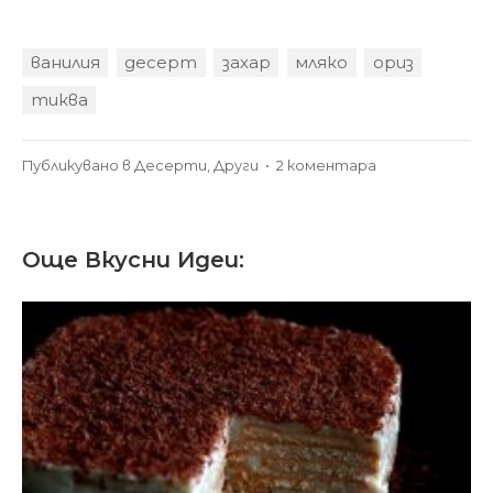
ванилия
десерт
захар
мляко
ориз
тиква
за
Публикувано в
Десерти
,
Други
•
2 коментара
Тиква
с
ориз,
Още Вкусни Идеи:
мляко
и
яйца
на
фурна.