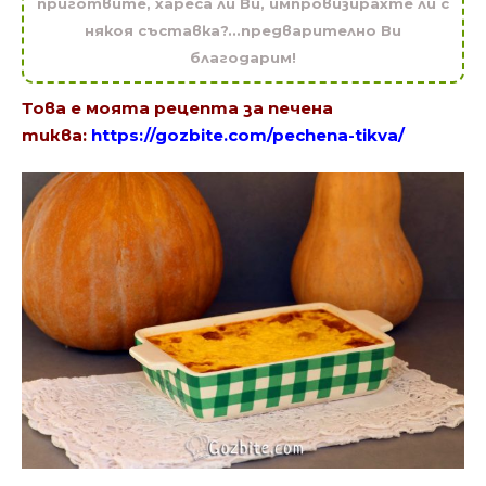
приготвите, хареса ли Ви, импровизирахте ли с
някоя съставка?...предварително Ви
благодарим!
Това е моята рецепта за печена
тиква:
https://gozbite.com/pechena-tikva/