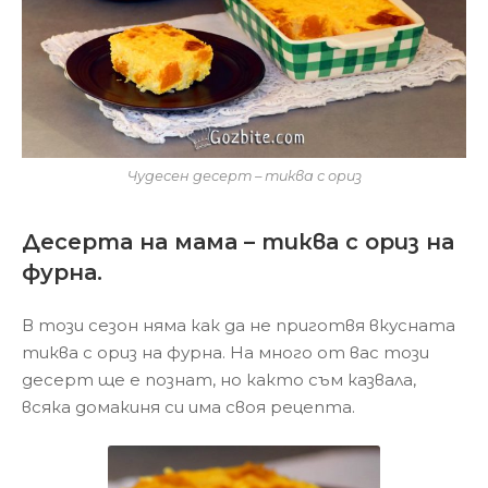
Чудесен десерт – тиква с ориз
Десерта на мама – тиква с ориз на
фурна.
В този сезон няма как да не приготвя вкусната
тиква с ориз на фурна. На много от вас този
десерт ще е познат, но както съм казвала,
всяка домакиня си има своя рецепта.