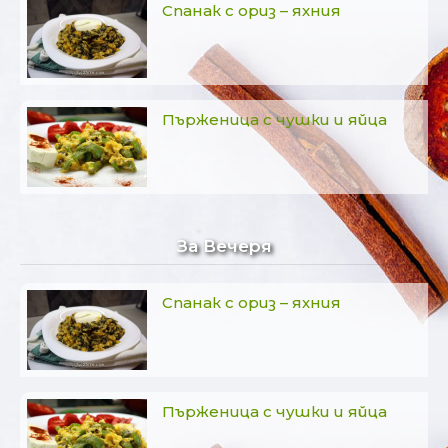
Спанак с ориз – яхния
Пърженица с чушки и яйца
За Вечеря
Спанак с ориз – яхния
Пърженица с чушки и яйца