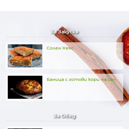
За Закуска
Солен Кекс
Баница с готови кори на сач
За Обяд