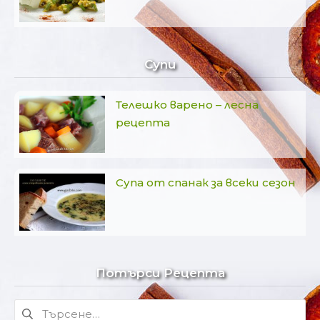
Супи
Телешко варено – лесна
рецепта
Супа от спанак за всеки сезон
Потърси Рецепта
Търсене