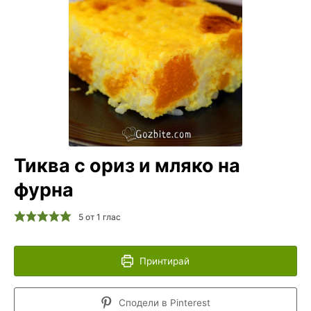
Тиква с ориз и мляко на
фурна
5
от 1 глас
Принтирай
Сподели в Pinterest