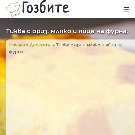
Прескачане
Гозбите
Мо
към
съдържанието
Тиква с ориз, мляко и яйца на фурна.
Начало
»
Десерти
»
Тиква с ориз, мляко и яйца на
фурна.