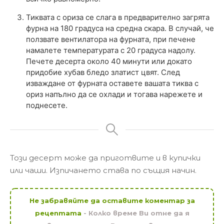
Тиквата с ориза се слага в предварително загрята
фурна на 180 градуса на средна скара. В случай, че
ползвате вентилатора на фурната, при печене
намалете температурата с 20 градуса надолу.
Печете десерта около 40 минути или докато
придобие хубав бледо златист цвят. След
изваждане от фурната оставете вашата тиква с
ориз напълно да се охлади и тогава нарежете и
поднесете.
Този десерт може да приготвите и в купички
или чаши. Изпичането става по същия начин.
Не забравяйте да оставите коментар за
рецептата
- Колко време Ви отне да я