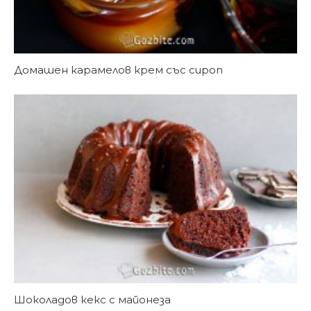
Домашен карамелов крем със сироп
Шоколадов кекс с майонеза