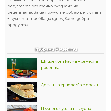
резултата от точно следване на
рецептата. За да получите добър резултат
в кухнята, трябва да използвате добри
продукти.
Избрани Рецепти
Шницел от кайма – семейна
рецепта
Домашна грис халва с орехи
Пълнени чушки на фурна