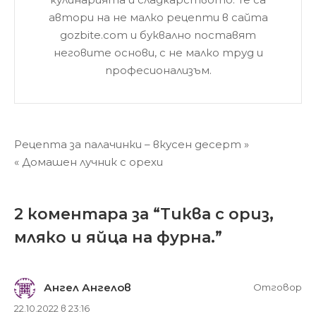
автори на не малко рецепти в сайта
gozbite.com и буквално поставят
неговите основи, с не малко труд и
професионализъм.
Навигация
Рецепта за палачинки – вкусен десерт »
« Домашен лучник с орехи
2 коментара за “
Тиква с ориз,
мляко и яйца на фурна.
”
Ангел Ангелов
Отговор
22.10.2022 в 23:16