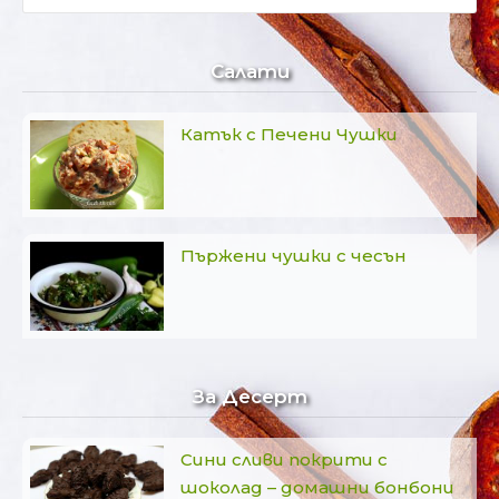
за:
Салати
Катък с Печени Чушки
Пържени чушки с чесън
За Десерт
Сини сливи покрити с
шоколад – домашни бонбони