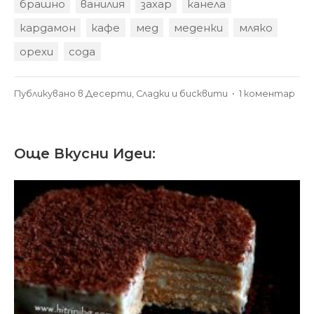
брашно
ванилия
захар
канела
кардамон
кафе
мед
меденки
мляко
орехи
сода
за
Публикувано в
Десерти
,
Сладки и бисквити
•
1 коментар
Мед
за
пра
Още Вкусни Идеи:
и
дел