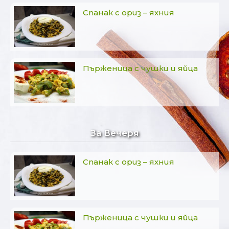
Спанак с ориз – яхния
Пърженица с чушки и яйца
За Вечеря
Спанак с ориз – яхния
Пърженица с чушки и яйца