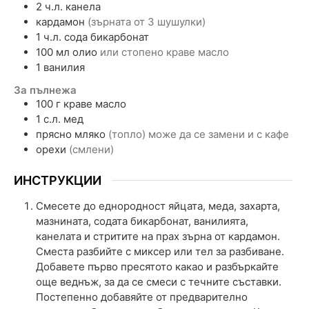
2
ч.л.
канела
кардамон
(зърната от 3 шушулки)
1
ч.л.
сода бикарбонат
100
мл
олио
или стопено краве масло
1
ванилия
За пълнежа
100
г
краве масло
1
с.л.
мед
прясно мляко
(топло) може да се замени и с кафе
орехи
(смлени)
ИНСТРУКЦИИ
Смесете до еднородност яйцата, меда, захарта,
мазнината, содата бикарбонат, ванилията,
канелата и стритите на прах зърна от кардамон.
Сместа разбийте с миксер или тел за разбиване.
Добавете първо пресятото какао и разбъркайте
още веднъж, за да се смеси с течните съставки.
Постепенно добавяйте от предварително