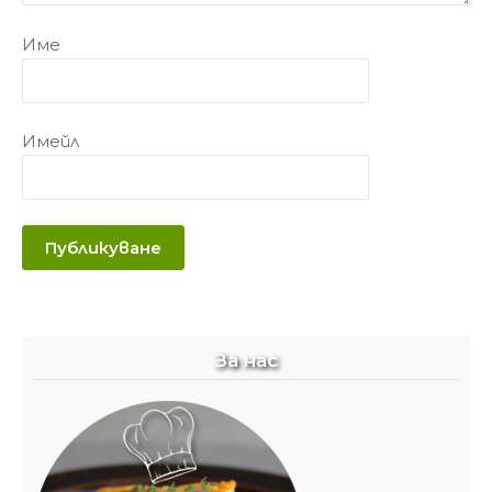
Име
Имейл
За нас