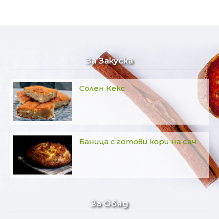
За Закуска
Солен Кекс
Баница с готови кори на сач
За Обяд