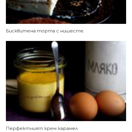
Бисквитена торта с нишесте.
Перфектният крем карамел