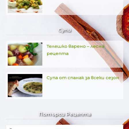
Супи
Телешко варено – лесна
рецепта
Супа от спанак за всеки сезон
Потърси Рецепта
Търсене