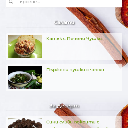
за:
Салати
Катък с Печени Чушки
Пържени чушки с чесън
За Десерт
Сини сливи покрити с