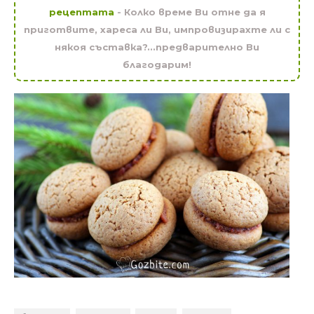
рецептата
- Колко време Ви отне да я
приготвите, хареса ли Ви, импровизирахте ли с
някоя съставка?...предварително Ви
благодарим!