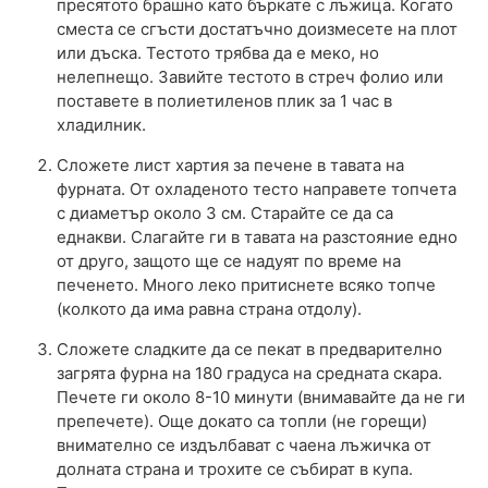
пресятото брашно като бъркате с лъжица. Когато
сместа се сгъсти достатъчно доизмесете на плот
или дъска. Тестото трябва да е меко, но
нелепнещо. Завийте тестото в стреч фолио или
поставете в полиетиленов плик за 1 час в
хладилник.
Сложете лист хартия за печене в тавата на
фурната. От охладеното тесто направете топчета
с диаметър около 3 см. Старайте се да са
еднакви. Слагайте ги в тавата на разстояние едно
от друго, защото ще се надуят по време на
печенето. Много леко притиснете всяко топче
(колкото да има равна страна отдолу).
Сложете сладките да се пекат в предварително
загрята фурна на 180 градуса на средната скара.
Печете ги около 8-10 минути (внимавайте да не ги
препечете). Още докато са топли (не горещи)
внимателно се издълбават с чаена лъжичка от
долната страна и трохите се събират в купа.