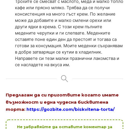
Трохите се смесват с маслото, меда и малко топло
кафе или прясно мляко. Трябва да се получи
консистенция на много гъст крем. По желание
може да добавите и малко смлени орехи или
други ядки в крема. С този крем пълните
медените черупки и ги слепвате. Меденките
оставяте поне един ден да престоят и тогава са
готови за консумация. Моите меденки съхранявам
в добре затварящи се кутии в хладилник.
Направете си тези малки празнични лакомства и
се насладете на вкуса им.
Предлагам да си приготвите когато имате
възможност и една чудесна бисквитена
торта:
https://gozbite.com/biskvitena-torta/
Не забравяйте да оставите коментар за