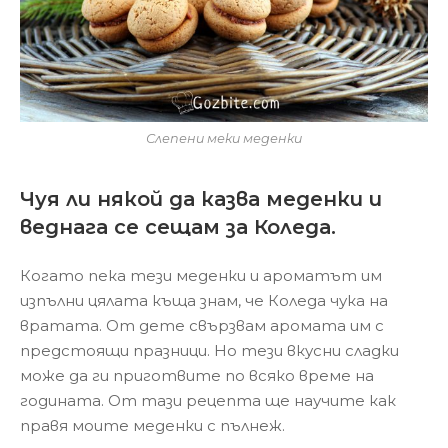
Слепени меки меденки
Чуя ли някой да казва меденки и
веднага се сещам за Коледа.
Когато пека тези меденки и ароматът им
изпълни цялата къща знам, че Коледа чука на
вратата. От дете свързвам аромата им с
предстоящи празници. Но тези вкусни сладки
може да ги приготвите по всяко време на
годината. От тази рецепта ще научите как
правя моите меденки с пълнеж.