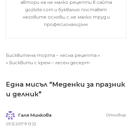
автори на не малко рецепти в сайта
gozbite.com и буквално поставят
неговите основи, с не малко труд и
професионализъм.
Навигация
Бисквитена торта – лесна рецепта »
« Бисквити с крем – лесен десерт
Една мисъл “
Меденки за празник
и делник
”
Галя Минкова
Отговор
05.12.2017 в 13:22