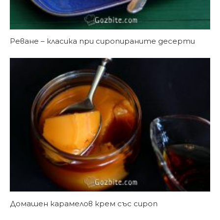
Реване – класика при сиропираните десерти
Домашен карамелов крем със сироп