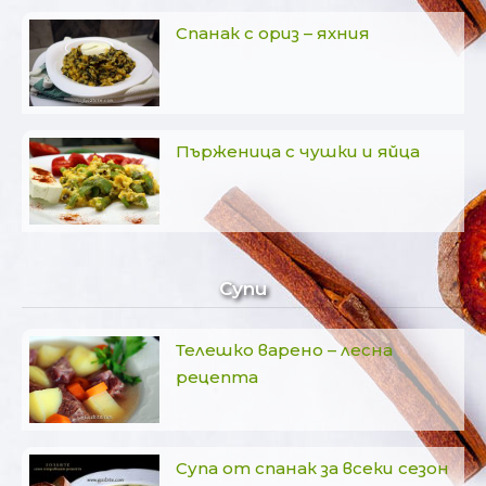
Спанак с ориз – яхния
Пърженица с чушки и яйца
Супи
Телешко варено – лесна
рецепта
Супа от спанак за всеки сезон