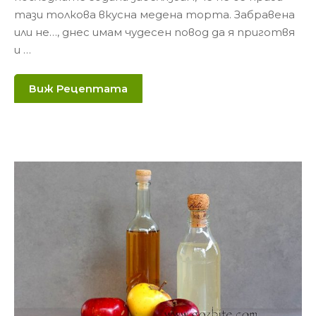
тази толкова вкусна медена торта. Забравена
или не…, днес имам чудесен повод да я приготвя
и …
Виж Рецептата