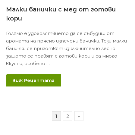
Малки банички с мед от готови
кори
Голямо е удоволствието да се събудиш от
аромата на прясно изпечени банички. Тези малки
банички се приготвят изключително лесно,
защото се правят с готови кори и са много
вкусни, особено …
Виж Рецептата
Навигация
1
2
»