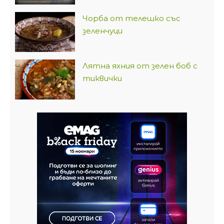
Чорба от телешко със
зеленчуци
Лятна яхния от зелен боб с
тиквички