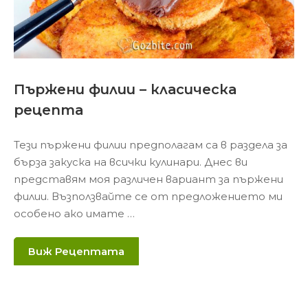
Пържени филии – класическа
рецепта
Тези пържени филии предполагам са в раздела за
бърза закуска на всички кулинари. Днес ви
представям моя различен вариант за пържени
филии. Възползвайте се от предложението ми
особено ако имате …
Виж Рецептата