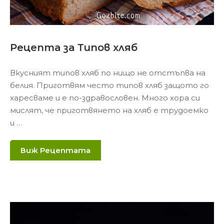
Рецепта за Типов хляб
Вкусният типов хляб по нищо не отстъпва на
белия. Приготвям често типов хляб защото го
харесваме и е по-здравословен. Много хора си
мислят, че приготвянето на хляб е трудоемко
и …
Виж Рецептата