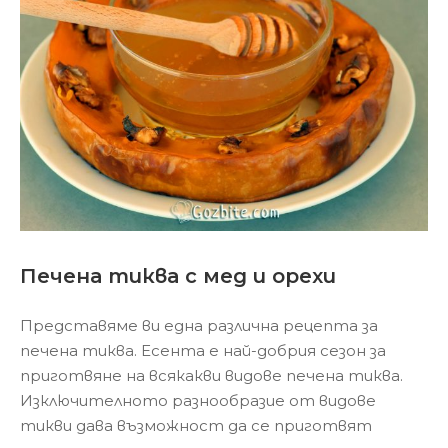
Печена тиква с мед и орехи
Представяме ви една различна рецепта за
печена тиква. Есента е най-добрия сезон за
приготвяне на всякакви видове печена тиква.
Изключителното разнообразие от видове
тикви дава възможност да се приготвят