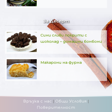
За Десерт
Сини сливи покрити с
шоколад – домашни бонбони
Макарони на фурна
Връзка с нас
|
Общи Условия
|
Поверителност