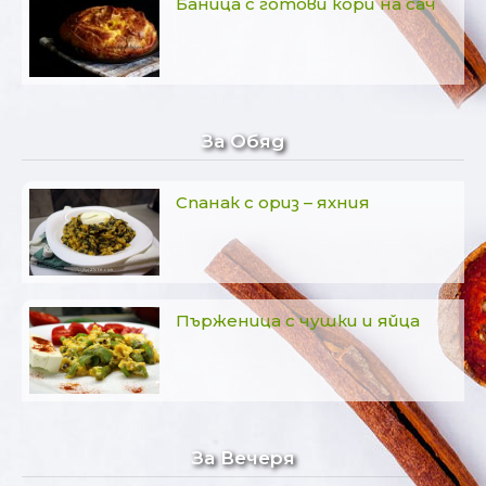
Баница с готови кори на сач
За Обяд
Спанак с ориз – яхния
Пърженица с чушки и яйца
За Вечеря