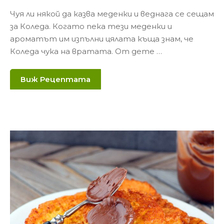
Чуя ли някой да казва меденки и веднага се сещам
за Коледа. Когато пека тези меденки и
ароматът им изпълни цялата къща знам, че
Коледа чука на вратата. От дете …
Виж Рецептата