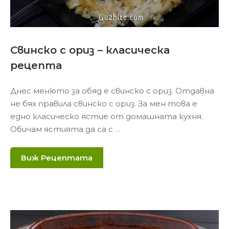
Свинско с ориз – класическа
рецепта
Днес менюто за обяд е свинско с ориз. Отдавна
не бях правила свинско с ориз. За мен това е
едно класическо ястие от домашната кухня.
Обичам ястията да са с …
Виж Рецептата