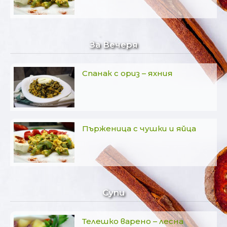
За Вечеря
Спанак с ориз – яхния
Пърженица с чушки и яйца
Супи
Телешко варено – лесна