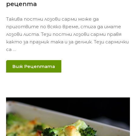
рецепта
Такива постни лозови сарми може да
приготвите по всяко време, стига да имате
лозови листа. Тези постни лозови сарми правя
както за празник така и за делник. Тези сармички
са …
Виж Рецептата