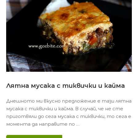
Лятна мусака с тиквички и кайма
Днешното ми вкусно предложение е тази лятна
мусака с тиквички и кайма. В случай, че не сте
приготвяли до сега мусака с тиквички, то сега е
момента да направите по …