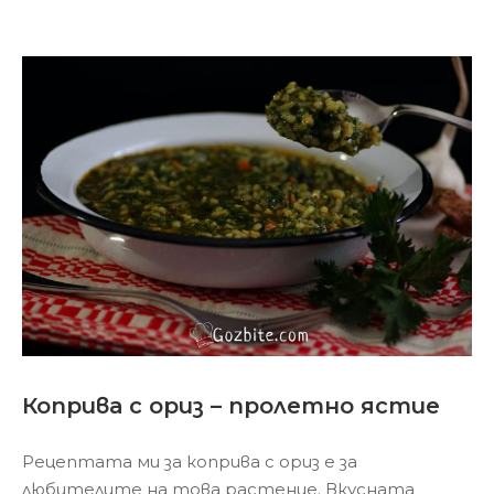
Коприва с ориз – пролетно ястие
Рецептата ми за коприва с ориз е за
любителите на това растение. Вкусната