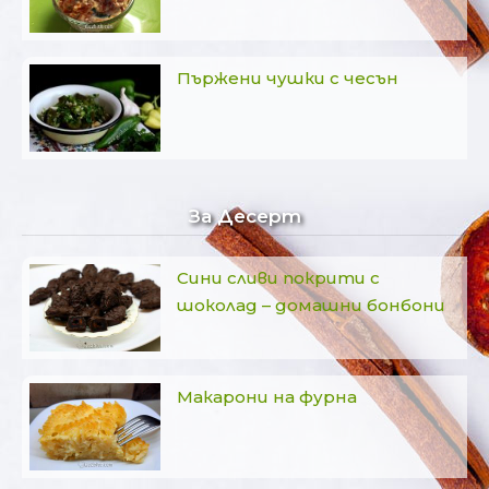
Пържени чушки с чесън
За Десерт
Сини сливи покрити с
шоколад – домашни бонбони
Макарони на фурна