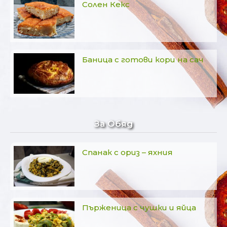
Солен Кекс
Баница с готови кори на сач
За Обяд
Спанак с ориз – яхния
Пърженица с чушки и яйца