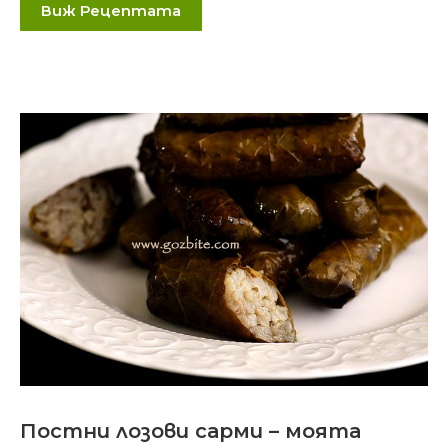
Виж Рецептата
Постни лозови сарми – моята