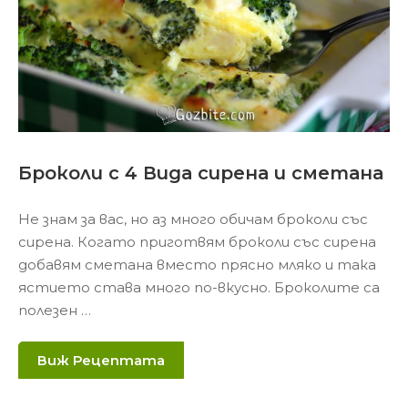
Броколи с 4 Вида сирена и сметана
Не знам за вас, но аз много обичам броколи със
сирена. Когато приготвям броколи със сирена
добавям сметана вместо прясно мляко и така
ястието става много по-вкусно. Броколите са
полезен …
Виж Рецептата