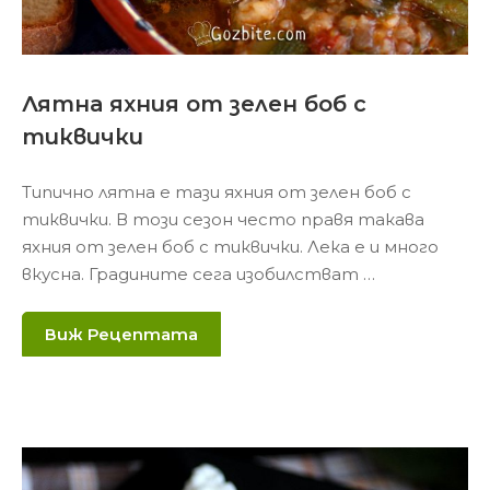
Лятна яхния от зелен боб с
тиквички
Типично лятна е тази яхния от зелен боб с
тиквички. В този сезон често правя такава
яхния от зелен боб с тиквички. Лека е и много
вкусна. Градините сега изобилстват …
Виж Рецептата