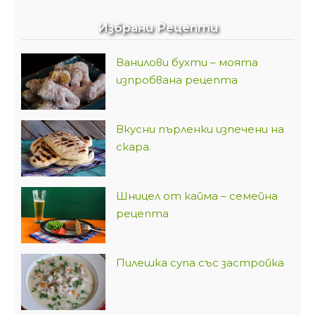
Избрани Рецепти
Ванилови бухти – моята
изпробвана рецепта
Вкусни пърленки изпечени на
скара.
Шницел от кайма – семейна
рецепта
Пилешка супа със застройка