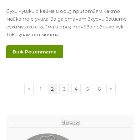
Сухи чушки с кайма и ориз приготвям както
майка ме е учила. За да станат вкусни вашите
сухи чушки с кайма и ориз трябва повечко лук.
Това знам от моята …
Виж Рецептата
Навигация
«
1
2
3
4
5
6
»
За нас