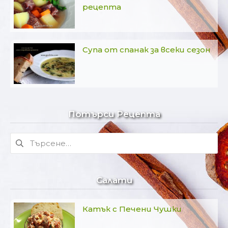
рецепта
Супа от спанак за всеки сезон
Потърси Рецепта
Търсене
за:
Салати
Катък с Печени Чушки