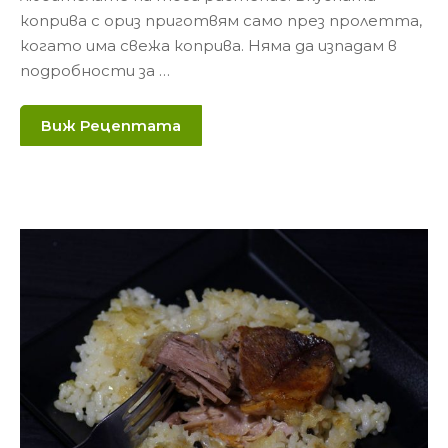
коприва с ориз приготвям само през пролетта,
когато има свежа коприва. Няма да изпадам в
подробности за …
Виж Рецептата