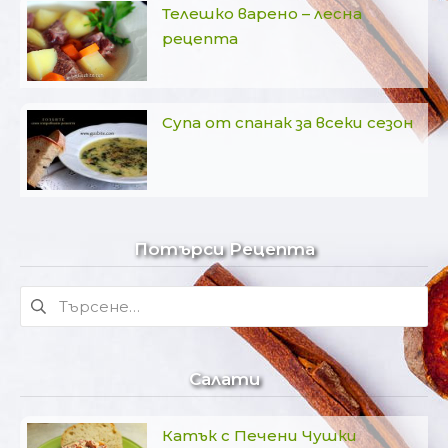
Телешко варено – лесна
рецепта
Супа от спанак за всеки сезон
Потърси Рецепта
Търсене
за:
Салати
Катък с Печени Чушки