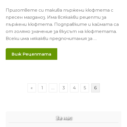
Пригответе си такива пържени кюфтета с
пресен магданоз. Има всякакви рецепти за
пържени кюфтета. Подправките и каймата са
от голямо значение за вкусът на кюфтетата.
Всеки има някакви предпочитания за …
Виж Рецептата
Навигация
«
1
…
3
4
5
6
За нас