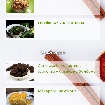
Пържени чушки с чесън
За Десерт
Сини сливи покрити с
шоколад – домашни бонбони
Макарони на фурна