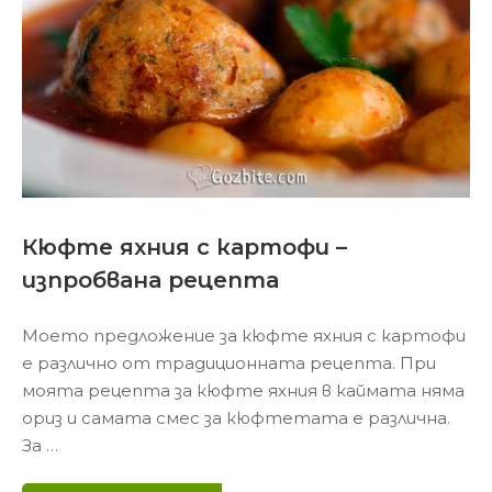
Кюфте яхния с картофи –
изпробвана рецепта
Моето предложение за кюфте яхния с картофи
е различно от традиционната рецепта. При
моята рецепта за кюфте яхния в каймата няма
ориз и самата смес за кюфтетата е различна.
За …