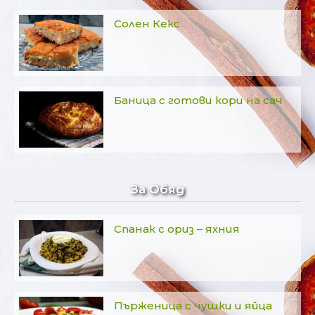
Солен Кекс
Баница с готови кори на сач
За Обяд
Спанак с ориз – яхния
Пърженица с чушки и яйца