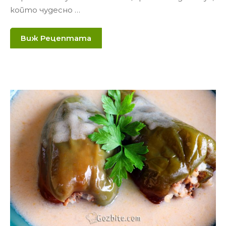
който чудесно …
Виж Рецептата