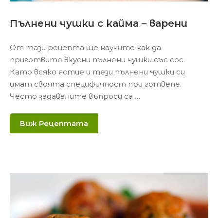
Пълнени чушки с кайма – варени
От тази рецепта ще научите как да
приготвите вкусни пълнени чушки със сос.
Като всяко ястие и тези пълнени чушки си
имат своята специфичност при готвене.
Често задаваните въпроси са …
Виж Рецептата