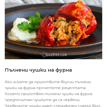
Пълнени чушки на фурна
Ако искате да приготвите вкусни пълнени
чушки на фурна прочетете рецептата.
Когато приготвям пълнени чушки на фурна
предпочитам чушките да са червени.
Червените чушки имат специфичен сладък вкус,