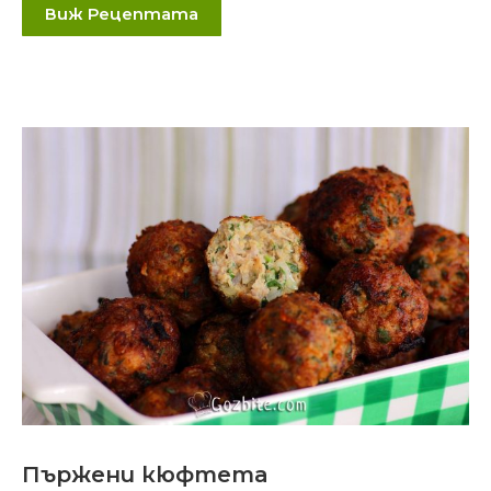
Виж Рецептата
Пържени кюфтета