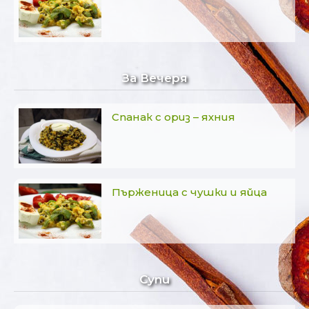
За Вечеря
Спанак с ориз – яхния
Пърженица с чушки и яйца
Супи