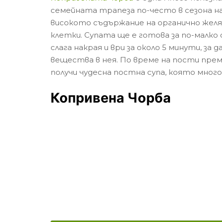
семейната трапеза по-често в сезона на
високото съдържание на органично желя
клетки. Супата ще е готова за по-малко
слага накрая и ври за около 5 минути, з
вещества в нея. По време на пости пре
получи чудесна постна супа, която много
Копривена Чорба