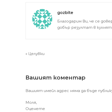
gozbite
Благодарим Ви, че се дов
добър резултат в кухнят
Навигация
« Целувки
Вашият коментар
Вашият имейл адрес няма да бъде публик
Моля,
Оценете