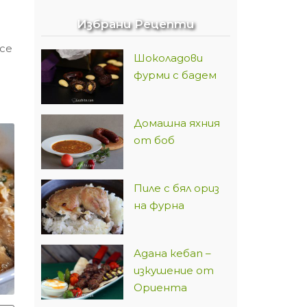
Избрани Рецепти
 се
Шоколадови
фурми с бадем
Домашна яхния
от боб
Пиле с бял ориз
на фурна
Адана кебап –
изкушение от
Ориента