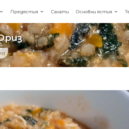
Предястия
Салати
Основни ястия
Т
 Ориз
риз