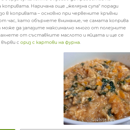
 копривата. Наричана още „желязна супа“ поради
зо в копривата – основно при червените кръвни
 от час, като обърнете внимание, че самата коприва
а да може да запазите максимално много от полезните
махнете от съставките маслото и яйцата и ще се
 върви с
ориз с картови на фурна
.