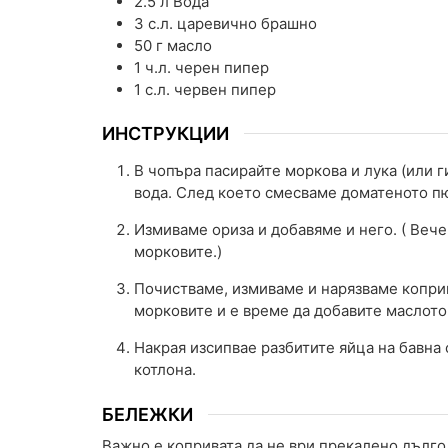
2.5
л
Вода
3
с.л.
царевично брашно
50
г
масло
1
ч.л.
черен пипер
1
с.л.
червен пипер
ИНСТРУКЦИИ
В чопъра пасирайте моркова и лука (или г
вода. След което смесваме доматеното пю
Измиваме ориза и добавяме и него. ( Вече
морковите.)
Почистваме, измиваме и нарязваме коприв
морковите и е време да добавите маслото 
Накрая изсипвае разбитите яйца на бавна 
котлона.
БЕЛЕЖКИ
Важно е копривата да не ври прекалено дълго