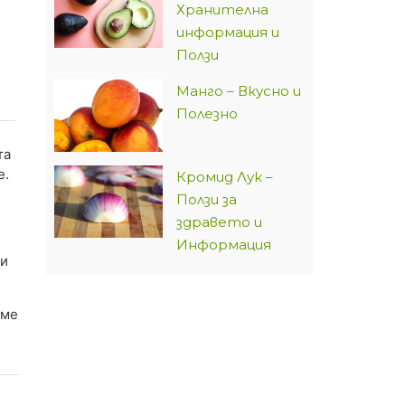
Хранителна
информация и
Ползи
Манго – Вкусно и
Полезно
та
е.
Кромид Лук –
Ползи за
здравето и
Информация
 и
аме