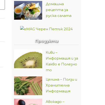
Домашна
рецепта за
руска салата
Продукти
Киви –
Информация и за
Какво е Полезно
то
Целина – Ползи и
Хранителна
Информация
Авокадо –