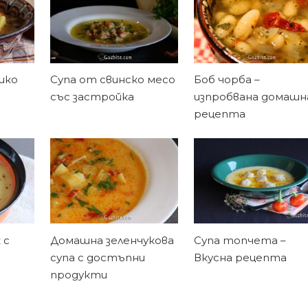
шко
Супа от свинско месо
Боб чорба –
със застройка
изпробвана домашн
рецепта
 с
Домашна зеленчукова
Супа топчета –
супа с достъпни
Вкусна рецепта
продукти