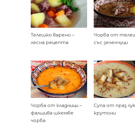
Телешко варено –
Чорба от теле
лесна рецепта
със зеленчуци
Чорба от кладници –
Супа от праз лук
фалшива шкембе
крутони
чорба