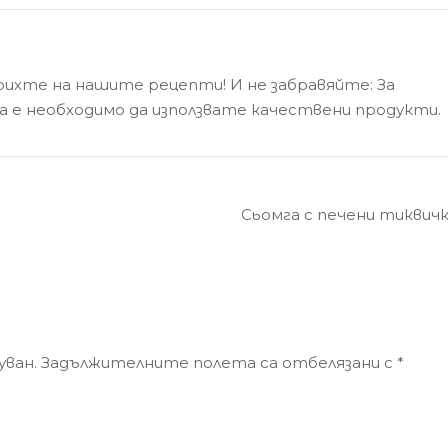
ерихте на нашите рецепти! И не забравяйте: За
а е необходимо да използвате качествени продукти.
Сьомга с печени тиквичк
уван.
Задължителните полета са отбелязани с
*