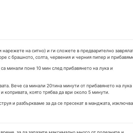
и нарежете на ситно) и ги сложете в предварително завряла
ре с брашното, солта, червения и черния пипер и прибавям
 са минали поне 10 мин след прибавянето на лука и
ата. Вече са минали 20тина минути от прибавянето на лука
и копривата, която трябва да ври около 5 минути.
струя и разбъркваме за да се пресекат в манджата, изключв
 време, за да запазите максимално много от полезните и