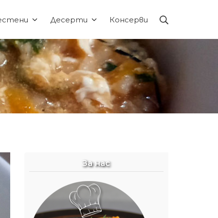
Търсене
естени
Десерти
Консерви
За нас