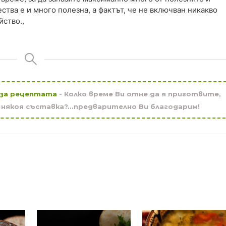
ества е и много полезна, а фактът, че не включван никакво
ство.,
 за рецептата
- Колко време Ви отне да я приготвите,
с някоя съставка?...предварително Ви благодарим!
ива