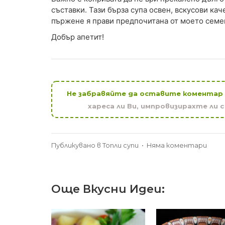
съставки. Тази бърза супа освен, вскусови кач
пържене я прави предпочитана от моето семей
Добър апетит!
Не забравяйте да оставите коментар
хареса ли Ви, импровизирахте ли 
за
Публикувано в
Топли супи
•
Няма коментари
Супа
от
Копр
Още Вкусни Идеи:
с
Ориз