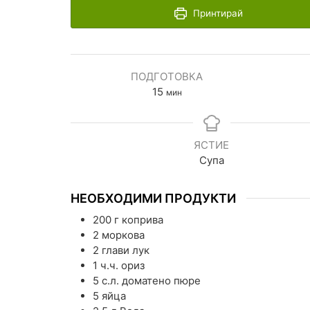
Принтирай
ПОДГОТОВКА
15
мин
ЯСТИЕ
Супа
НЕОБХОДИМИ ПРОДУКТИ
200
г
коприва
2
моркова
2
глави
лук
1
ч.ч.
ориз
5
с.л.
доматено пюре
5
яйца