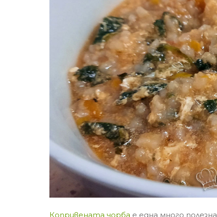
Копривената чорба
е една много полезна