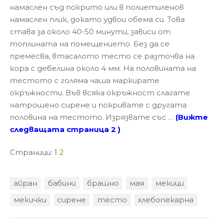
намаслен съд покрито или в полиетиленов
намаслен плик, докато удвои обема си. Това
става за около 40-50 минути, зависи от
топлината на помещението. Без да се
премесва, втасалото тесто се разточва на
кора с дебелина около 4 мм. На половината на
тестото с голяма чаша маркирате
окръжности. Във всяка окръжност слагате
натрошено сирене и покривате с другата
половина на тестото. Изрязвате със …
(Вижте
следващата страница 2 )
Страници:
1
2
айран
бабини
брашно
мая
мекици
мекички
сирене
тесто
хлебопекарна