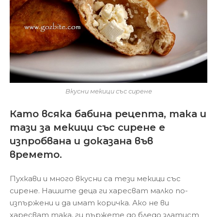
Вкусни мекици със сирене
Като всяка бабина рецепта, така и
тази за мекици със сирене е
изпробвана и доказана във
времето.
Пухкави и много вкусни са тези мекици със
сирене. Нашите деца ги харесват малко по-
изпържени и да имат коричка. Ако не ви
харесват така, ги пържете до бледо златист