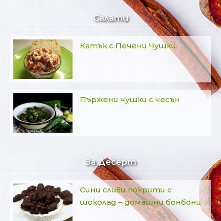
Салати
Катък с Печени Чушки
Пържени чушки с чесън
За Десерт
Сини сливи покрити с
шоколад – домашни бонбони