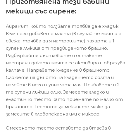
Приготвянена тези бабини
мекици със сирене:
Айранът, който ползвате трябва да е хладък.
Към него добавете маята (в случай, че маята е
свежа, трябва да я натрошите), захарта и 1
супена лъжица от предвиденото брашно.
Разбъркайте съставките и оставете
настрани докато маята се активира и образува
калпаче. Направете кладенче в брашното.
Сложете на дъното на кладенчето солта и
налейте в него шупналата мая. Прибавете и 2-
те супени лъжици олио. Замесете гладко и
еластично тесто като приемате по малко от
брашното. Тестото за мекиците маже да
замесите в хлебопекарна или с миксер.
Омесеното тесто оставете да втасва в