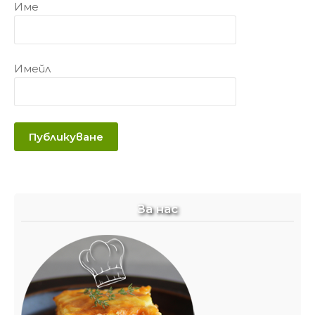
Име
Имейл
За нас