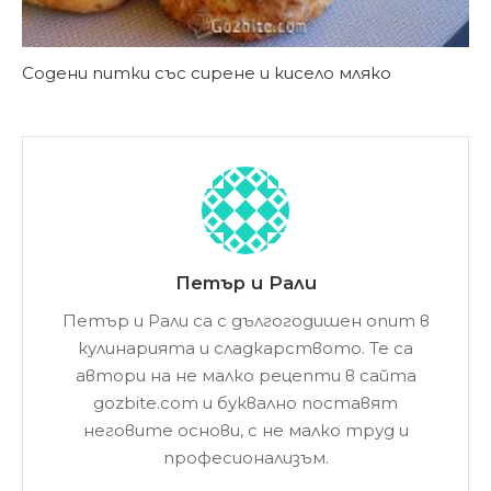
Содени питки със сирене и кисело мляко
Петър и Рали
Петър и Рали са с дългогодишен опит в
кулинарията и сладкарството. Те са
автори на не малко рецепти в сайта
gozbite.com и буквално поставят
неговите основи, с не малко труд и
професионализъм.