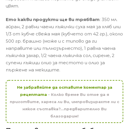
цвят.
Ето какви продукти ще ви трябват
: 350 мл.
айран, 2 равни чаени лъжички суха мая за хляб или
1/3 от кубче свежа мая (кубчето от 42 гр.), около
500 гр. брашно (може и с типово да ги
направите или пълнозърнесто), 1 равна чаена
лъжичка захар, 1/2 чаена лъжичка сол, сирене, 2
супени лъжици олио за тестото и олио за
пържене на мекиците.
Не забравяйте да оставите коментар за
рецептата
- Колко време Ви отне да я
приготвите, хареса ли Ви, импровизирахте ли с
някоя съставка?...предварително Ви
благодарим!