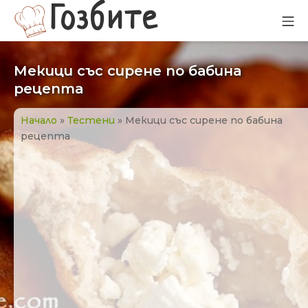
Прескачане
Гозбите
Мо
към
съдържанието
Мекици със сирене по бабина
рецепта
Начало
»
Тестени
»
Мекици със сирене по бабина
рецепта