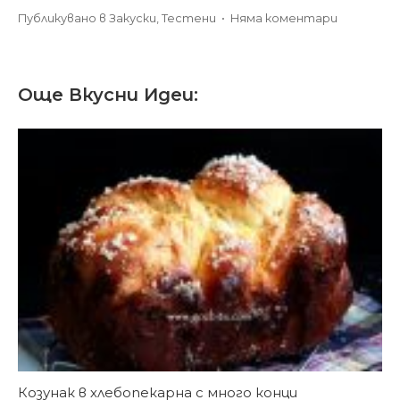
за
Публикувано в
Закуски
,
Тестени
•
Няма коментари
Мекици
със
сирене
Още Вкусни Идеи:
по
бабина
рецепта
Козунак в хлебопекарна с много конци