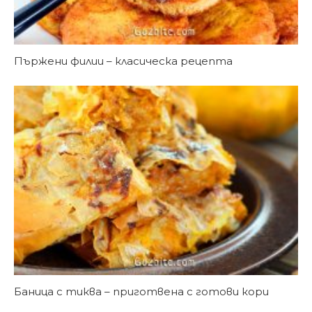
Пържени филии – класическа рецепта
Баница с тиква – приготвена с готови кори