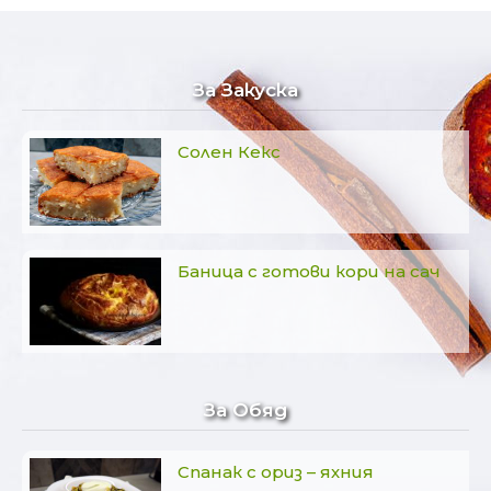
За Закуска
Солен Кекс
Баница с готови кори на сач
За Обяд
Спанак с ориз – яхния