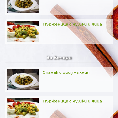
Пърженица с чушки и яйца
За Вечеря
Спанак с ориз – яхния
Пърженица с чушки и яйца