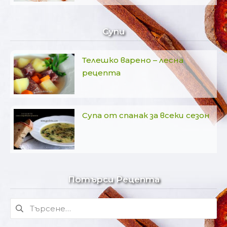
Супи
Телешко варено – лесна
рецепта
Супа от спанак за всеки сезон
Потърси Рецепта
Търсене
за: