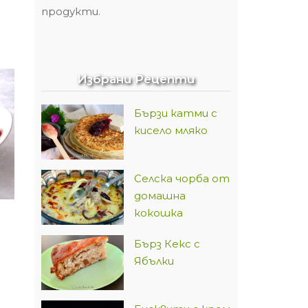
продукти.
Избрани Рецепти
Бързи катми с
кисело мляко
Селска чорба от
домашна
кокошка
Бърз Кекс с
Ябълки