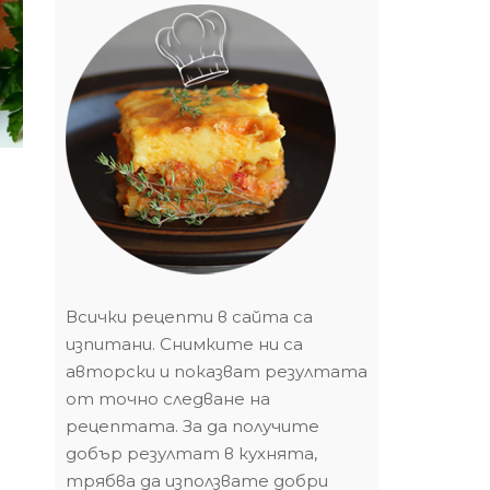
Всички рецепти в сайта са
изпитани. Снимките ни са
авторски и показват резултата
от точно следване на
рецептата. За да получите
добър резултат в кухнята,
трябва да използвате добри