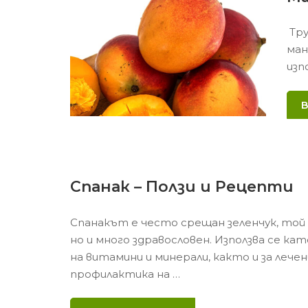
Тру
ман
изп
Спанак – Ползи и Рецепти
Спанакът е често срещан зеленчук, той е
но и много здравословен. Използва се ка
на витамини и минерали, както и за лечен
профилактика на …