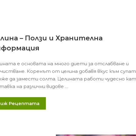
лина – Ползи и Хранителна
нформация
ината е основата на много диети за отслабване и
чистване. Коренът от целина добавя вкус към супат
оже да замести солта. Целината работи чудесно ка
тавка на различни видове …
Виж Рецептата