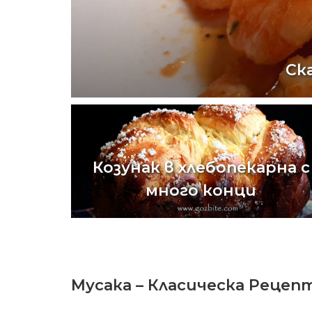
Ск
Козунак в хлебопекарна с
много конци
Мусака – Класическа Рецеп