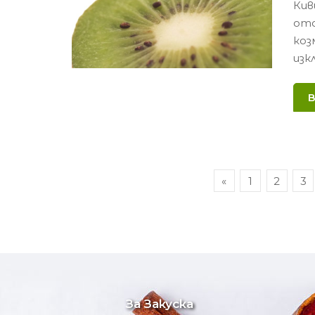
Кив
отс
коз
изк
Навигация
«
1
2
3
За Закуска