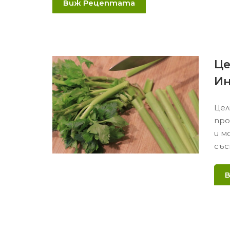
Виж Рецептата
Це
И
Цел
про
и м
със