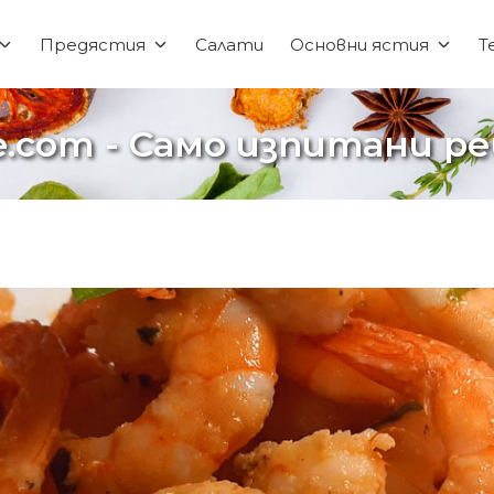
Предястия
Салати
Основни ястия
Т
e.com - Само изпитани 