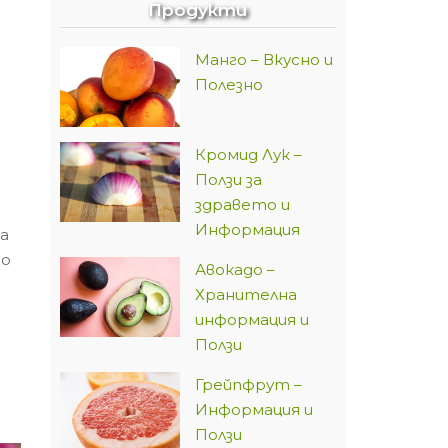
Продукти
Манго – Вкусно и
Полезно
Кромид Лук –
Ползи за
здравето и
Информация
а
то
Авокадо –
Хранителна
информация и
Ползи
Грейпфрут –
Информация и
Ползи