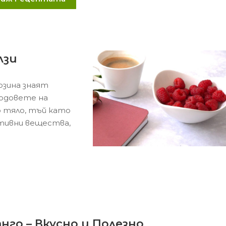
лзи
озина знаят
лодовете на
о тяло, тъй като
тивни вещества,
нго – Вкусно и Полезно