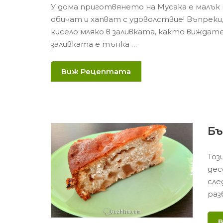
У дома приготвянето на Мусака е малък п
обичат и хапват с удоволствие! Въпреки,
кисело мляко в заливката, както виждат
заливката е тънка …
Виж Рецептата
Бъ
Тоз
дес
сле
раз