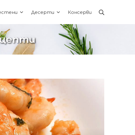
Търсене
естени
Десерти
Консерви
рецепти