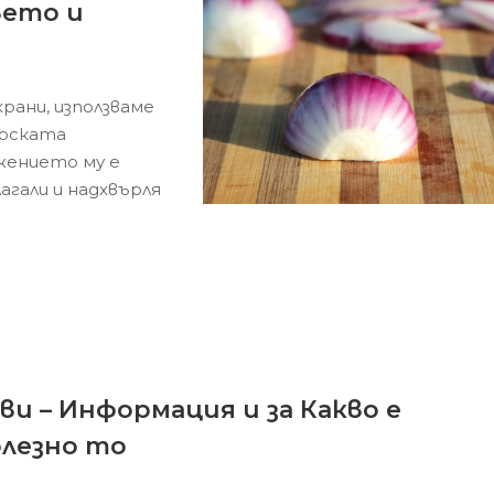
вето и
рани, използваме
арската
жението му е
агали и надхвърля
ви – Информация и за Какво е
лезно то