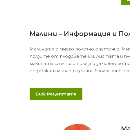
Малини – Информация и По
Малината е много полезно растение. Мн
ползите от плодовете им. Листата и п
малината са много полезни за човешкот
съдържат много различни биологично ак
…
Виж Рецептата
Ма