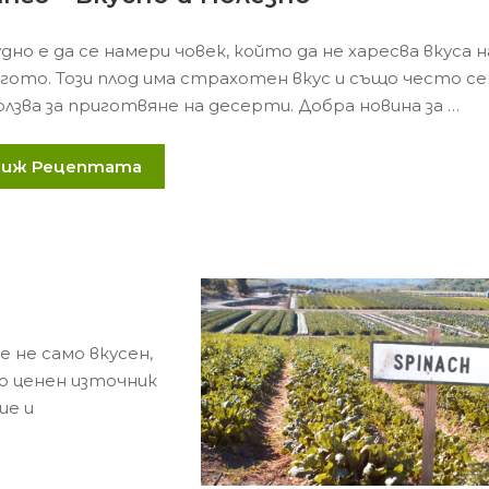
дно е да се намери човек, който да не харесва вкуса н
гото. Този плод има страхотен вкус и също често се
олзва за приготвяне на десерти. Добра новина за …
Виж Рецептата
 не само вкусен,
то ценен източник
ие и