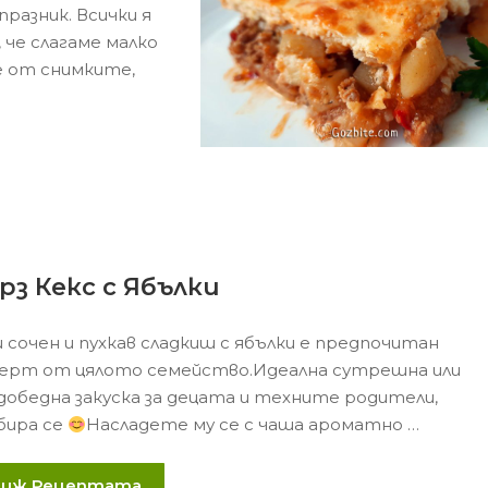
разник. Всички я
 че слагаме малко
е от снимките,
рз Кекс с Ябълки
и сочен и пухкав сладкиш с ябълки е предпочитан
ерт от цялото семейство.Идеална сутрешна или
добедна закуска за децата и техните родители,
бира се
Насладете му се с чаша ароматно …
Виж Рецептата