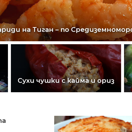
ариди на Тиган – по Средиземномор
Сухи чушки с кайма и ориз
та