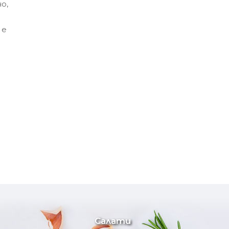
о,
 е
Салати