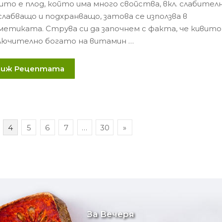
ито е плод, който има много свойства, вкл. слабителн
лабващо и подхранващо, затова се използва в
метиката. Струва си да започнем с факта, че кивито
лючително богато на витамин …
Виж Рецептата
4
5
6
7
…
30
»
За Вечеря