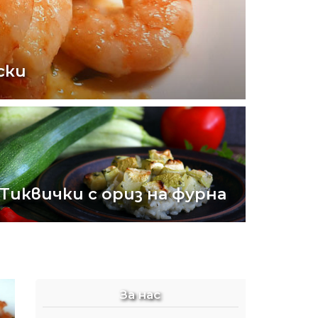
ски
Тиквички с ориз на фурна
За нас