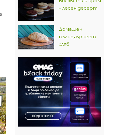
Бисквити с крем
– лесен десерт
а
Домашен
пълнозърнест
хляб