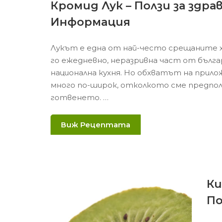
Кромид Лук – Ползи за здра
Информация
Лукът е една от най-често срещаните х
го ежедневно, неразривна част от бълг
национална кухня. Но обхватът на прило
много по-широк, отколкото сме предпол
готвенето. …
Виж Рецептата
Ки
По