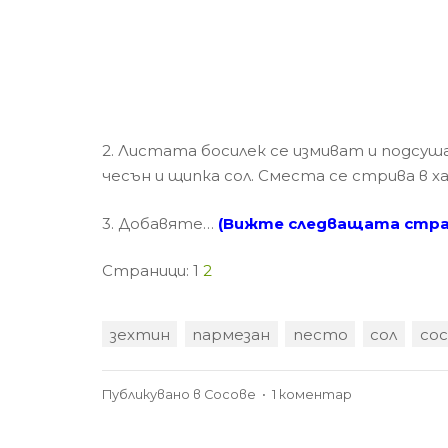
2. Листата босилек се измиват и подсу
чесън и щипка сол. Сместа се стрива в ха
3. Добавяте…
(Вижте следващата стра
Страници:
1
2
зехтин
пармезан
песто
сол
сос
за
Публикувано в
Сосове
•
1 коментар
Сос
песто