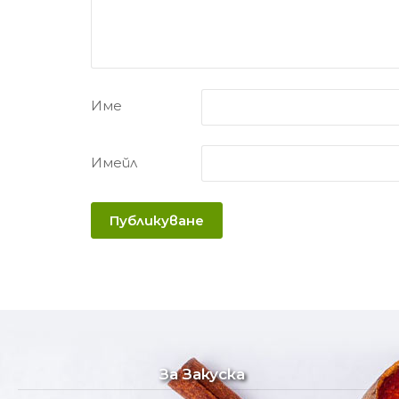
Име
Имейл
За Закуска