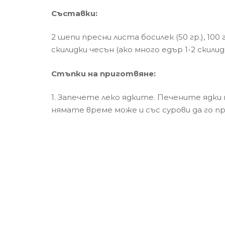
Съставки:
2 шепи пресни листа босилек (50 гр.), 100 г
скилидки чесън (ако много едър 1-2 скилид
Стъпки на приготвяне:
1. Запечете леко ядките. Печените ядки
нямате време може и със сурови да го п