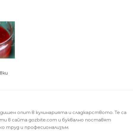
вки
одишен опит в кулинарията и сладкарството. Те са
ти в сайта gozbite.com и буквално поставят
лко труд и професионализъм.