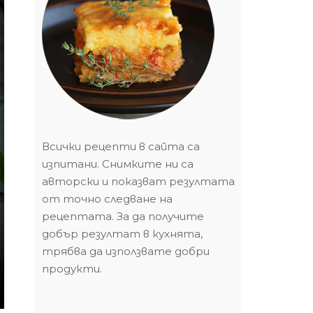
Всички рецепти в сайта са
изпитани. Снимките ни са
авторски и показват резултата
от точно следване на
рецептата. За да получите
добър резултат в кухнята,
трябва да използвате добри
продукти.