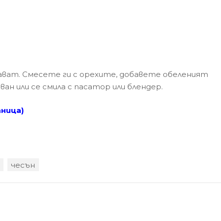
шават. Смесете ги с орехите, добавете обеленият
ван или се смила с пасатор или блендер.
ница)
чесън