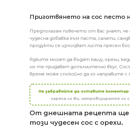
Приготвянето на сос песто н
Предполагам повечето от вас знаят, че 
чудесна добавка към паста, салати, сан
продукти се използват листа пресен босил
Ядките могат да бъдат кашу, орехи, кедр
но те придават допълнително вкус. Сосъ
време може спокойно да го направите с 
Не забравяйте да оставите коментар
хареса ли Ви, импровизирахте ли 
От днешната рецепта ще 
този чудесен сос с орехи.