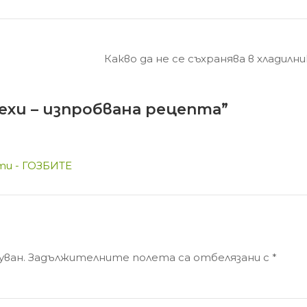
Какво да не се съхранява в хладилник
ехи – изпробвана рецепта
”
ти - ГОЗБИТЕ
уван.
Задължителните полета са отбелязани с
*