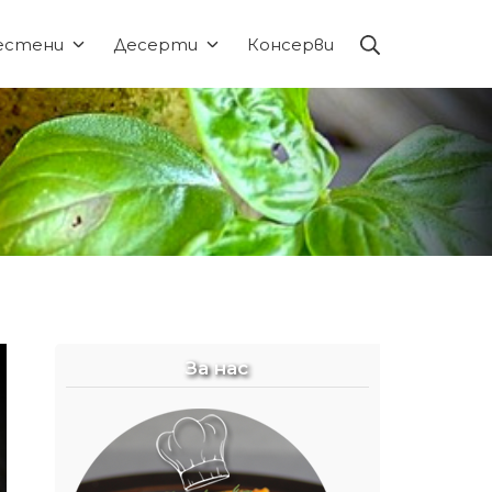
Търсене
естени
Десерти
Консерви
За нас