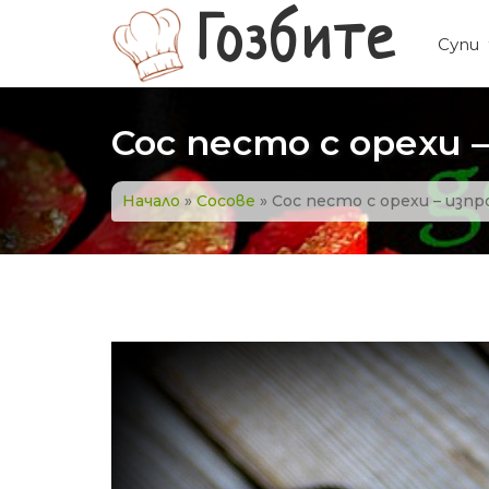
Прескачане
Гозбите
към
Супи
съдържанието
Сос песто с орехи 
Начало
»
Сосове
»
Сос песто с орехи – изп