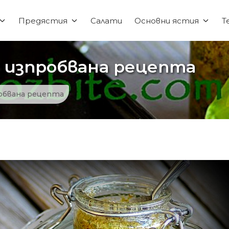
Предястия
Салати
Основни ястия
Т
– изпробвана рецепта
робвана рецепта