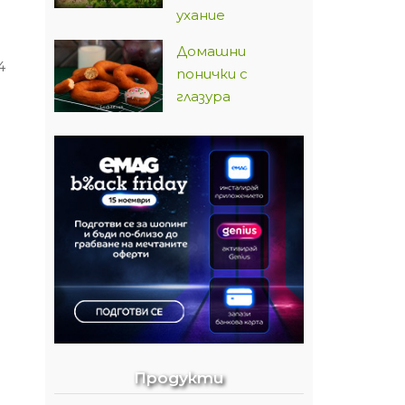
ухание
Домашни
4
понички с
глазура
Продукти