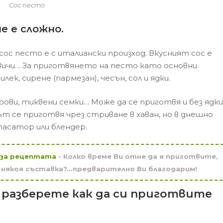
Сос песто
е е сложно.
сос песто е с италиански произход. Вкусният сос е
двичи… За приготвянето на песто като основни
ек, сирене (пармезан), чесън, сол и ядки.
ови, тиквени семки… Може да се приготвя и без ядки
т се приготвя чрез стриване в хаван, но в днешно
пасатор или блендер.
 за рецептата
- Колко време Ви отне да я приготвите,
с някоя съставка?...предварително Ви благодарим!
разберете как да си приготвите