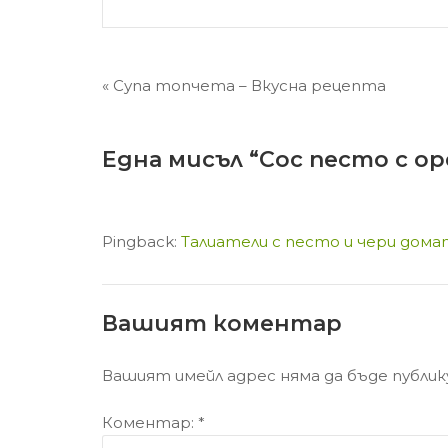
Навигация
« Супа топчета – Вкусна рецепта
Една мисъл “
Сос песто с ор
Pingback:
Талиатели с песто и чери дома
Вашият коментар
Вашият имейл адрес няма да бъде публик
Коментар:
*