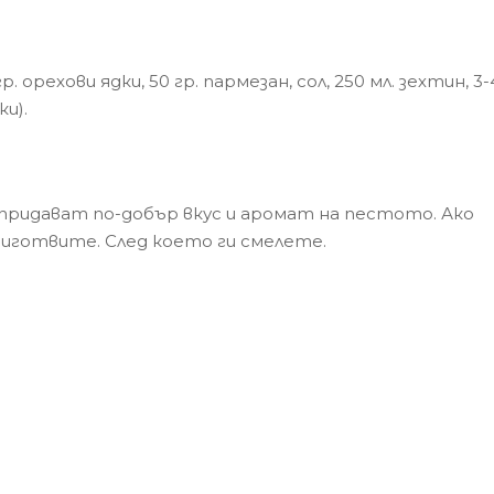
р. орехови ядки, 50 гр. пармезан, сол, 250 мл. зехтин, 3-
ки).
 придават по-добър вкус и аромат на пестото. Ако
риготвите. След което ги смелете.