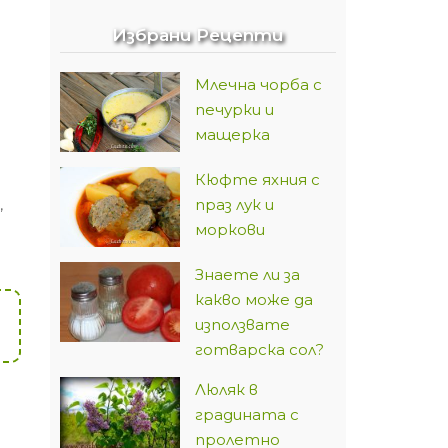
Избрани Рецепти
Млечна чорба с
печурки и
мащерка
Кюфте яхния с
праз лук и
,
моркови
Знаете ли за
какво може да
използвате
готварска сол?
Люляк в
градината с
пролетно