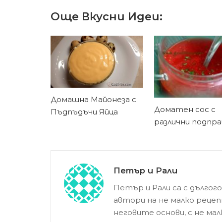
с
Още Вкусни Идеи:
орехи
–
изпробвана
рецепта
Домашна Майонеза с
Доматен сос с
Пъдпъдъчи Яйца
различни подпра
Петър и Рали
Петър и Рали са с дългог
автори на не малко рецеп
неговите основи, с не ма