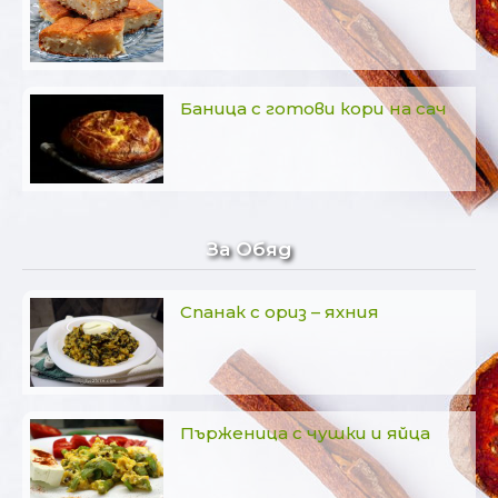
Баница с готови кори на сач
За Обяд
Спанак с ориз – яхния
Пърженица с чушки и яйца