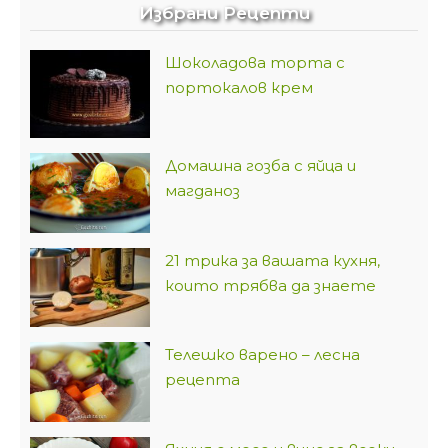
Избрани Рецепти
Шоколадова торта с
портокалов крем
Домашна гозба с яйца и
магданоз
21 трика за вашата кухня,
които трябва да знаете
Телешко варено – лесна
рецепта