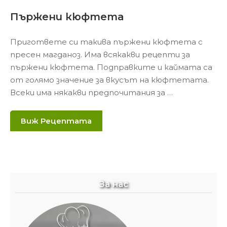
Пържени кюфтета
Пригответе си такива пържени кюфтета с
пресен магданоз. Има всякакви рецепти за
пържени кюфтета. Подправките и каймата са
от голямо значение за вкусът на кюфтетата.
Всеки има някакви предпочитания за …
Виж Рецептата
За нас