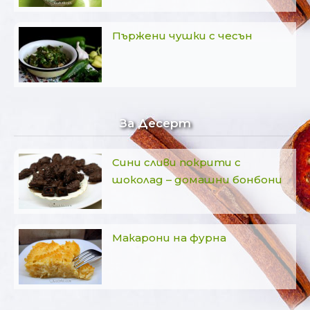
Пържени чушки с чесън
За Десерт
Сини сливи покрити с
шоколад – домашни бонбони
Макарони на фурна