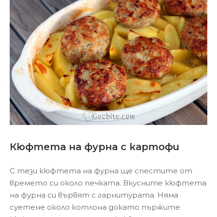
Кюфтета на фурна с картофи
С тези кюфтета на фурна ще спестите от
времето си около печката. Вкусните кюфтета
на фурна си вървят с гарнитурата. Няма
суетене около котлона докато пържите