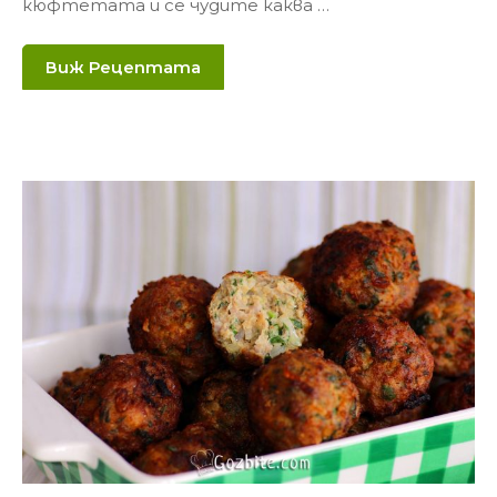
кюфтетата и се чудите каква …
Виж Рецептата