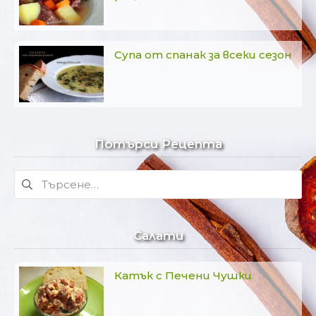
Супа от спанак за всеки сезон
Потърси Рецепта
Търсене
за:
Салати
Катък с Печени Чушки