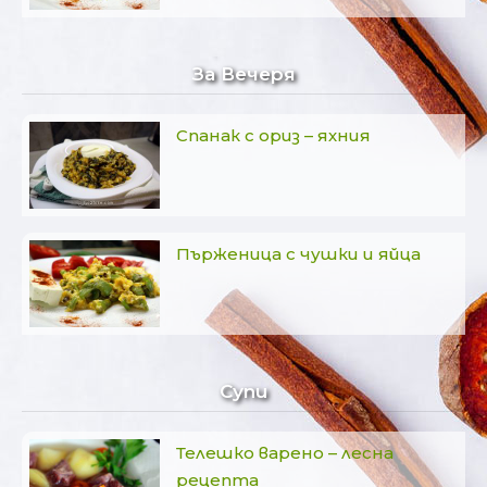
За Вечеря
Спанак с ориз – яхния
Пърженица с чушки и яйца
Супи
Телешко варено – лесна
рецепта