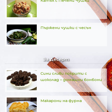
Катък с Печени Чушки
Пържени чушки с чесън
За Десерт
Сини сливи покрити с
шоколад – домашни бонбони
Макарони на фурна