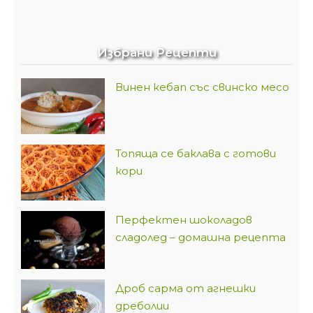
Избрани Рецепти
Винен кебап със свинско месо
Топяща се баклава с готови
кори
Перфектен шоколадов
сладолед – домашна рецепта
Дроб сарма от агнешки
дреболии