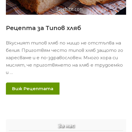
Рецепта за Типов хляб
Вкусният типов хляб по нищо не отстъпва на
белия. Приготвям често типов хляб защото го
харесваме и е по-здравословен. Много хора си
мислят, че приготвянето на хляб е трудоемко
и …
Виж Рецептата
За нас