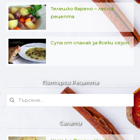
Телешко варено – лесна
рецепта
Супа от спанак за всеки сезон
Потърси Рецепта
Търсене
за:
Салати