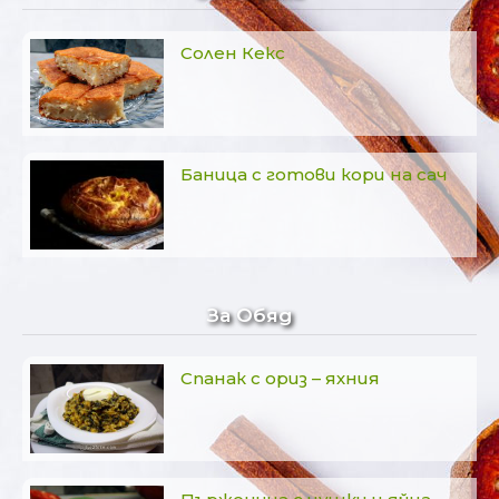
Солен Кекс
Баница с готови кори на сач
За Обяд
Спанак с ориз – яхния