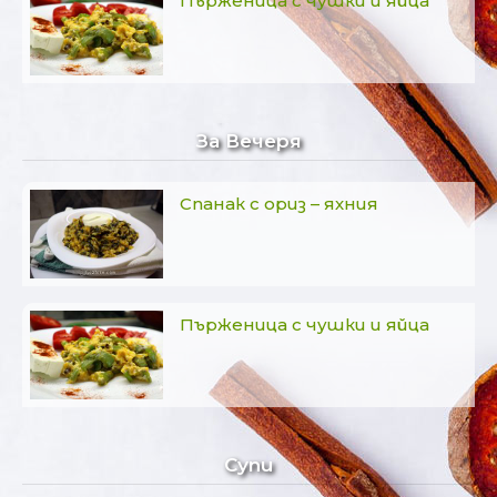
Пърженица с чушки и яйца
За Вечеря
Спанак с ориз – яхния
Пърженица с чушки и яйца
Супи